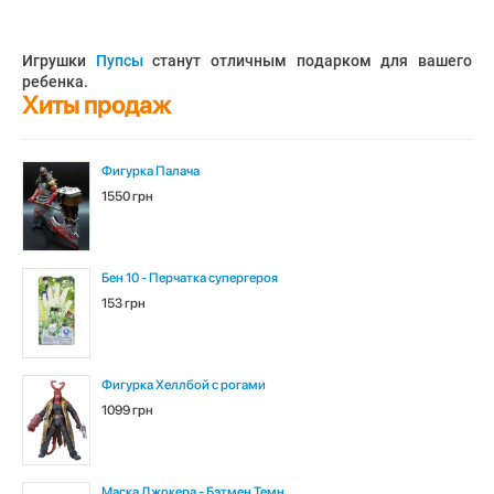
Игрушки
Пупсы
станут отличным подарком для вашего
ребенка.
Хиты продаж
Фигурка Палача
1550 грн
Бен 10 - Перчатка супергероя
153 грн
Фигурка Хеллбой с рогами
1099 грн
Маска Джокера - Бэтмен Темн...