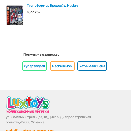
Трансформер Бродсайд, Hasbro
1044 грн
Популярные запросы:
суперзлодей
маска веном
хетчималс цена
ул. Сечевых Стрельцов, 18, Днепр, Днепропетровская
область, 49000 Украина
ask@luxtoys.com.ua