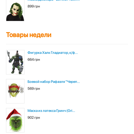
899 грн
Товары недели
Фигурка Халк Гладиатор, к/ф...
664 грн
Боевой набор Рафаэля "Череп...
569 грн
Маска из латекса Гринч (Gri...
902 грн