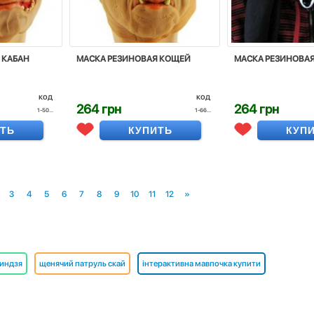
 КАБАН
МАСКА РЕЗИНОВАЯ КОЩЕЙ
МАСКА РЕЗИНОВАЯ
код
код
264 грн
264 грн
1-50...
1-66...
ИТЬ
КУПИТЬ
КУП
3
4
5
6
7
8
9
10
11
12
»
ниндзя
щенячий патруль скай
інтерактивна мавпочка купити