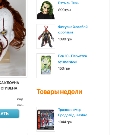
Бэтмен Темн...
899 грн
Фигурка Хеллбой
с рогами
1099 грн
Бен 10 - Перчатка
супергероя
153 грн
КА КЛОУНА
 СТИВЕНА
Товары недели
код
klow...
Трансформер
ЗАТЬ
Бродсайд, Hasbro
1044 грн