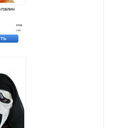
 ГОБЛИН
код
1-50...
ИТЬ