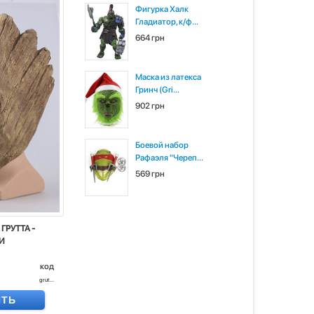
Фигурка Халк
Гладиатор, к/ф...
664 грн
Маска из латекса
Гринч (Gri...
902 грн
Боевой набор
Рафаэля "Череп...
569 грн
ГРУТТА -
И
код
grut...
ИТЬ