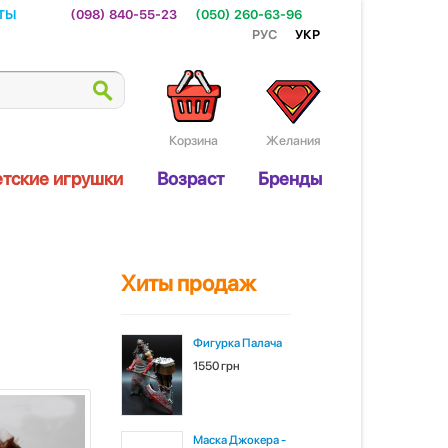
ты
(098) 840-55-23
(050) 260-63-96
Рус
Укр
Корзина
Желания
тские игрушки
Возраст
Бренды
Хиты продаж
Фигурка Палача
1550 грн
Маска Джокера -