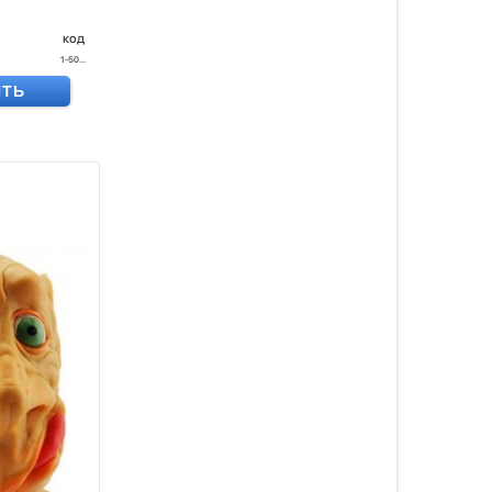
код
1-50...
ИТЬ