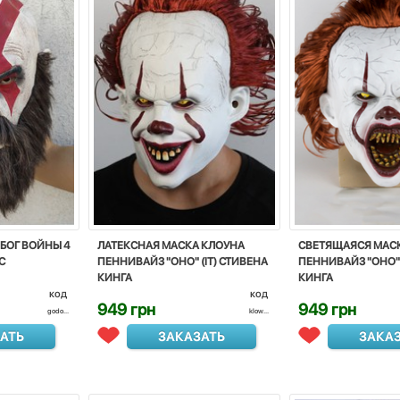
БОГ ВОЙНЫ 4
ЛАТЕКСНАЯ МАСКА КЛОУНА
СВЕТЯЩАЯСЯ МАС
С
ПЕННИВАЙЗ "ОНО" (IT) СТИВЕНА
ПЕННИВАЙЗ "ОНО"
КИНГА
КИНГА
код
код
949 грн
949 грн
godo...
klow...
АТЬ
ЗАКАЗАТЬ
ЗАКА