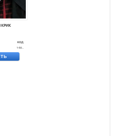
 КРИК
код
1-50...
ИТЬ