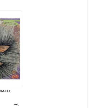
УБАККА
код