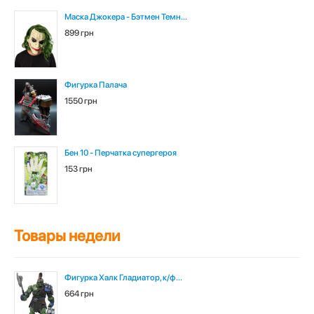
Маска Джокера - Бэтмен Темн...
899 грн
Фигурка Палача
1550 грн
Бен 10 - Перчатка супергероя
153 грн
Товары недели
Фигурка Халк Гладиатор, к/ф...
664 грн