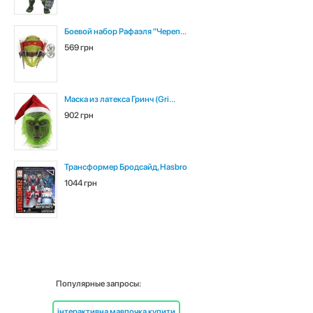
Боевой набор Рафаэля "Череп...
569 грн
Маска из латекса Гринч (Gri...
902 грн
Трансформер Бродсайд, Hasbro
1044 грн
Популярные запросы:
інтерактивна мавпочка купити