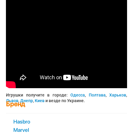
Игрушки получите в городе:
Одесса
,
Полтава
,
Харьков
,
Львов
,
Днепр
,
Киев
и везде по Украине.
Бренд
Hasbro
Marvel