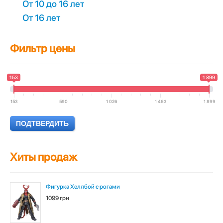
От 10 до 16 лет
От 16 лет
Фильтр цены
153
1 899
153
590
1 026
1 463
1 899
Хиты продаж
Фигурка Хеллбой с рогами
1099 грн