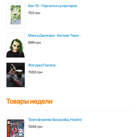
Бен 10 - Перчатка супергероя
153 грн
Маска Джокера - Бэтмен Темн...
899 грн
Фигурка Палача
1550 грн
Товары недели
Трансформер Бродсайд, Hasbro
1044 грн