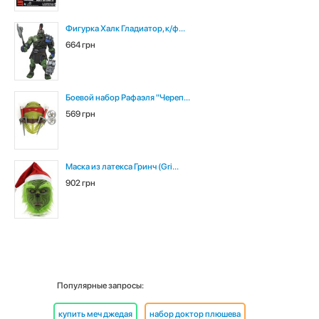
Фигурка Халк Гладиатор, к/ф...
664 грн
Боевой набор Рафаэля "Череп...
569 грн
Маска из латекса Гринч (Gri...
902 грн
Популярные запросы:
купить меч джедая
набор доктор плюшева