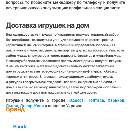
вопросы, то позвоните менеджеру по телефону и получите
исчерпывающую консультацию профильного специалиста.
Доставка игрушек на дом
Благодаря доставке игрушек по Украине вы получаете широкий выбор,
без надобности выходить на улицу, что поможет сохранять режим
карантина. В нашем интернет-магазине мы предлагаем более 4300
различных фигурок, игрушек, транспорта и других аксессуаров. У вас есть
выбор между множеством героев видеоигр, фильмов и мультфильмов.
Наша служба доставки позволяет делать много других покупок игрушек.
В нашем интернет-магазине вы действительно можете заказать на
дом игрушки и все интересующие коллекционные фигурки любимых
героев и антигероев. Благодаря такому широкому выбору игрушек
и фигурок теперь вы можете делать все свои ежедневные покупки из
дома. Как только ваша корзина готова, а заказ подтвержден и оплачен -
доставка на дом доставит ваш заказ в кратчайшие сроки.
Игрушки получите в городе:
Одесса
,
Полтава
,
Харьков
,
Львов
,
Днепр
,
Киев
и везде по Украине.
Бренд
Bandai