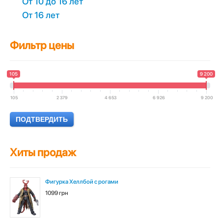
От 10 до 16 лет
От 16 лет
Фильтр цены
105
9 200
105
2 379
4 653
6 926
9 200
Хиты продаж
Фигурка Хеллбой с рогами
1099 грн