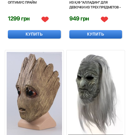
ОПТИМУС ПРАЙМ
ИЗ К/Ф "АЛЛАДИН" ДЛЯ
ДЕВОЧКИ ИЗ ТРЕХ ПРЕДМЕТОВ -
PRINCESS JASMINE, COSTUME,
CORNIVAL
1299 грн
949 грн
КУПИТЬ
КУПИТЬ