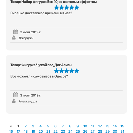
Товар: Набор фигурок Бен 10, со световым эффектом
Сколько доставка по времени в Киев?
5
из 5
3 июля 2019 г.
Джорджи
Товар: Фигурка Чужой пес, Дог Алиен
Возможен ли самовывоз в Одессе?
5
из 5
3 июля 2019 г.
Александра
«
1
2
3
4
5
6
7
8
9
10
11
12
13
14
15
16
17
18
19
20
21
22
23
24
25
26
27
28
29
30
31