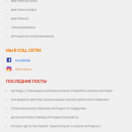
ФИГУРКИ ИЗ КИНО
ФИГУРКИ МАРВЕЛ
ФИГУРКИ DC
ТРАНСФОРМЕРЫ
ИГРУШКИ ИЗ МУЛЬТФИЛЬМОВ
МЫ В СОЦ. СЕТЯХ
FACEBOOK
INSTAGRAM
ПОСЛЕДНИЕ ПОСТЫ
МЕТОДЫ, С ПОМОЩЬЮ КОТОРЫХ МОЖНО УГОВОРИТЬ КУПИТЬ ИГРУШКУ
КАК ВЫБРАТЬ ФИГУРКУ ДЛЯ МАЛЫША И БОЛЕЕ ВЗРОСЛОГО РЕБЕНКА?
ОТЛИЧАЕМ КАЧЕСТВЕННУЮ ИГРУШКУ ОТ ПОДДЕЛКИ
ДЕТИ И ИНТЕРАКТИВНЫЕ ИГРУШКИ,ПЛАНШЕТЫ
ПОЧЕМУ ДЕТИ ТАК ЛЮБЯТ "ЗАБОТИТЬСЯ" О СВОИХ ИГРУШКАХ?