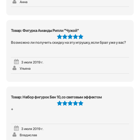
Анна
Товар: Фигурка Аманды Рипли "Чужой"
Возможно ли получить скидку на эту игрушку, если брал уже у вас?
5
из 5
3 июля 2019 г.
Ульяна
Товар: Набор фигурок Бен 10, со световым эффектом
+
5
из 5
3 июля 2019 г.
Владислав