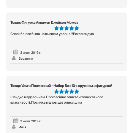
Товар: Фигурка Аквамен Джейсон Момоа
Спасибо,все было на высшем уровне!!!Рекомендую
5
из 5
3 июля 2019 г.
Баранник
Товар: Ульти Пламенный - Набор Бен 10 с оружием и фигуркой
Швидко віддзвонили. Професійно описали товар та його
5
из 5
властивості. Посилка відповідає опису. дяка
3 июля 2019 г.
Илья