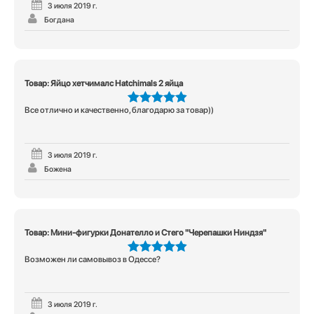
3 июля 2019 г.
Богдана
Товар: Яйцо хетчималс Hatchimals 2 яйца
Все отлично и качественно, благодарю за товар))
5
из 5
3 июля 2019 г.
Божена
Товар: Мини-фигурки Донателло и Стего "Черепашки Ниндзя"
Возможен ли самовывоз в Одессе?
5
из 5
3 июля 2019 г.