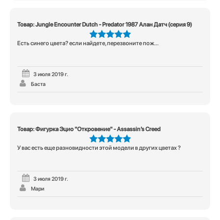
Товар: Jungle Encounter Dutch - Predator 1987 Алан Датч (серия 9)
Есть синего цвета? если найдете, перезвоните пож...
5
из 5
3 июля 2019 г.
Баста
Товар: Фигурка Эцио "Откровение" - Assassin’s Creed
У вас есть еще разновидности этой модели в других цветах ?
5
из 5
3 июля 2019 г.
Мари