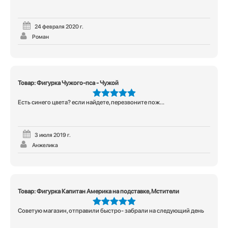
24 февраля 2020 г.
Роман
Товар: Фигурка Чужого-пса - Чужой
Есть синего цвета? если найдете, перезвоните пож...
5
из 5
3 июля 2019 г.
Анжелика
Товар: Фигурка Капитан Америка на подставке, Мстители
Советую магазин, отправили быстро- забрали на следующий день
5
из 5