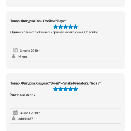
Товар: Фигурка Гвен Стейси "Паук"
Одна из самых любимых игрушек моего сына. Спасибо
5
из 5
3 июля 2019 г.
Игорь
Товар: Фигурка Хищник "Змей" - Snake Predator2, Neca 7"
Удачи магазину!
5
из 5
3 июля 2019 г.
addsick87