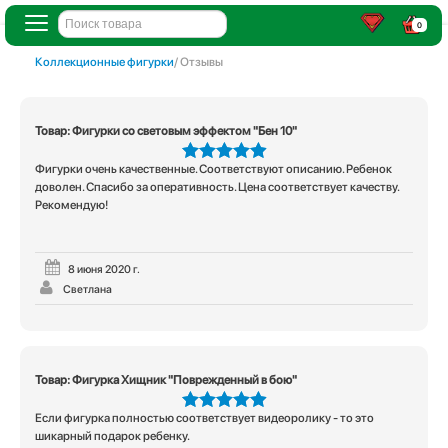
0
Коллекционные фигурки
/ Отзывы
Товар: Фигурки со световым эффектом "Бен 10"
Фигурки очень качественные. Соответствуют описанию. Ребенок
5
из 5
доволен. Спасибо за оперативность. Цена соответствует качеству.
Рекомендую!
8 июня 2020 г.
Светлана
Товар: Фигурка Хищник "Поврежденный в бою"
Если фигурка полностью соответствует видеоролику - то это
5
из 5
шикарный подарок ребенку.