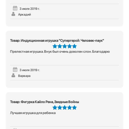
3 июля 2019 г.
Аркадий
Товар: Индукционная игрушка "Супергерой: Человек-паук"
Прелестная игрушка. Внук был очень доволен слон. Благодарю
5
из 5
3 июля 2019 г.
Варвара
Товар: Фигурка Кайло Рена, Зведные Войны
Лучшая игрушка для ребенка
5
из 5