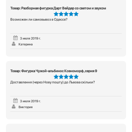
Товар: Разборная фигурка Дарт Вейдер со светом и звуком
Возможен ли самовывоз в Одессе?
5
из 5
3 июля 2019 г.
Катерина
Товар: Фигурка Чужой-альбинос Ксеноморф, серия 9
Доставлення (через Нову пошту) до Львова скільки?
5
из 5
3 июля 2019 г.
Виктория