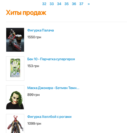
32
33
34
35
36
37
»
Хиты продаж
Фигурка Палача
1550 грн
Бен 10 - Перчатка супергероя
153 грн
Маска Джокера - Бэтмен Темн...
899 грн
Фигурка Хеллбой с рогами
1099 грн