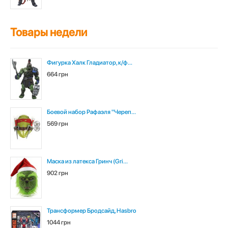
Товары недели
Фигурка Халк Гладиатор, к/ф...
664 грн
Боевой набор Рафаэля "Череп...
569 грн
Маска из латекса Гринч (Gri...
902 грн
Трансформер Бродсайд, Hasbro
1044 грн