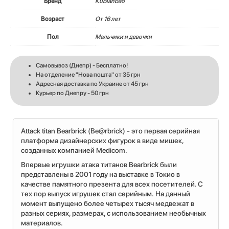
Бренд
KuBianBao
Возраст
От 16 лет
Пол
Мальчики и девочки
Самовывоз (Днепр) - Бесплатно!
На отделение "Нова пошта" от 35 грн
Адресная доставка по Украине от 45 грн
Курьер по Днепру - 50 грн
Attack titan Bearbrick (Be@rbrick) - это первая серийная
платформа дизайнерских фигурок в виде мишек,
созданных компанией Medicom.
Впервые игрушки атака титанов Bearbrick были
представлены в 2001 году на выставке в Токио в
качестве памятного презента для всех посетителей. С
тех пор выпуск игрушек стал серийным. На данный
момент выпущено более четырех тысяч медвежат в
разных сериях, размерах, с использованием необычных
материалов.