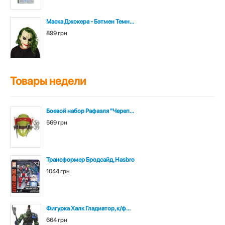
Маска Джокера - Бэтмен Темн...
899 грн
Товары недели
Боевой набор Рафаэля "Череп...
569 грн
Трансформер Бродсайд, Hasbro
1044 грн
Фигурка Халк Гладиатор, к/ф...
664 грн