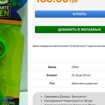
грн
КУПИТЬ
ДОБАВИТЬ В ЖЕЛАЕМЫЕ
Цена товара на сайте может отличаться от цены в мага
Бренд
Other
Возраст
От 3х до 10 лет
Пол
Мальчики и девочки
Самовывоз (Днепр) - Бесплатно!
На отделение "Нова пошта" от 35 грн