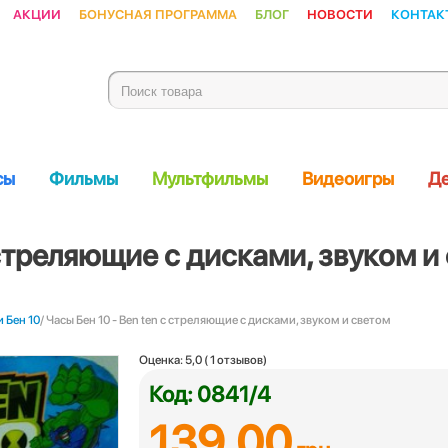
Акции
Бонусная программа
Блог
Новости
Контак
сы
Фильмы
Мультфильмы
Видеоигры
Де
 стреляющие с дисками, звуком и
 Бен 10
/ Часы Бен 10 - Ben ten с стреляющие с дисками, звуком и светом
Оценка:
5,0
(
1
отзывов)
Код: 0841/4
139.00