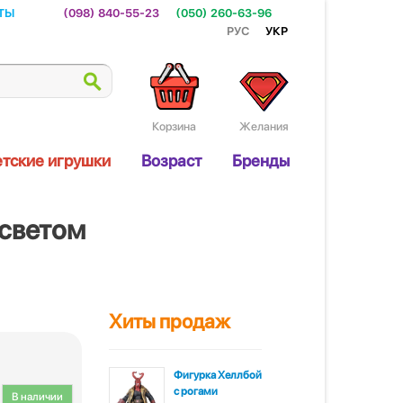
ты
(098) 840-55-23
(050) 260-63-96
Рус
Укр
Корзина
Желания
тские игрушки
Возраст
Бренды
 светом
Хиты продаж
Фигурка Хеллбой
с рогами
В наличии