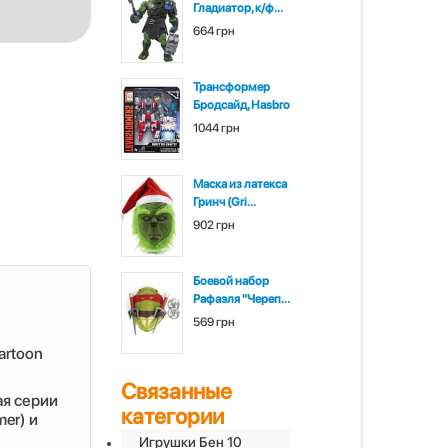
Гладиатор, к/ф...
664 грн
Трансформер
Бродсайд, Hasbro
1044 грн
Маска из латекса
Гринч (Gri...
902 грн
Боевой набор
Рафаэля "Череп...
569 грн
artoon
Связанные
ая серии
категории
er) и
Игрушки Бен 10