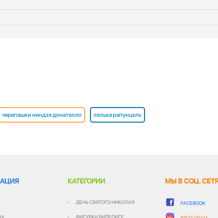
черепашки ниндзя донателло
лялька рапунцель
АЦИЯ
КАТЕГОРИИ
МЫ В СОЦ. СЕТ
ДЕНЬ СВЯТОГО НИКОЛАЯ
FACEBOOK
ТЫ
ФИГУРКИ ВИДЕОИГР
INSTAGRAM