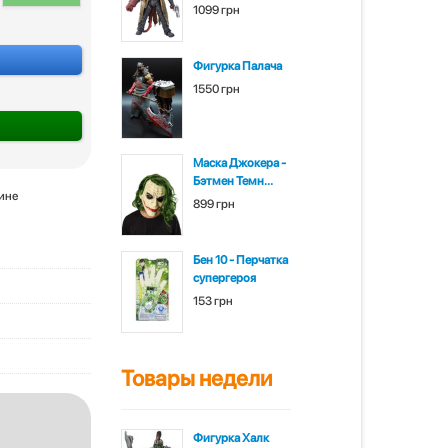
1099 грн
Фигурка Палача
1550 грн
Маска Джокера -
Бэтмен Темн...
зине
899 грн
Бен 10 - Перчатка
супергероя
153 грн
Товары недели
Фигурка Халк