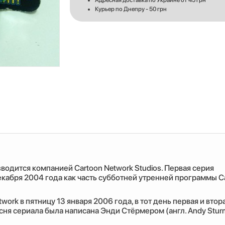
Адресная доставка по Украине от 45 грн
Курьер по Днепру - 50 грн
водится компанией Cartoon Network Studios. Первая серия
декабря 2004 года как часть субботней утренней программы C
work в пятницу 13 января 2006 года, в тот день первая и втор
сня сериала была написана Энди Стёрмером (англ. Andy Sturm