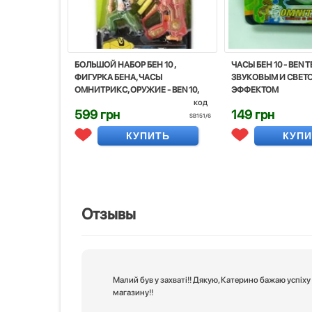
БОЛЬШОЙ НАБОР БЕН 10 ,
ЧАСЫ БЕН 10 - BEN 
ФИГУРКА БЕНА, ЧАСЫ
ЗВУКОВЫМ И СВЕТ
ОМНИТРИКС, ОРУЖИЕ - BEN 10,
ЭФФЕКТОМ
SUPERHERO, OMNITRIX, BANDAI
код
599 грн
149 грн
SB151/6
КУПИТЬ
КУП
Отзывы
Малий був у захваті!! Дякую, Катерино бажаю успіх
магазину!!