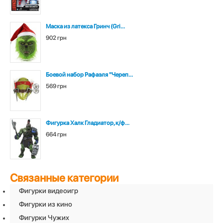
Маска из латекса Гринч (Gri...
902 грн
Боевой набор Рафаэля "Череп...
569 грн
Фигурка Халк Гладиатор, к/ф...
664 грн
Связанные категории
Фигурки видеоигр
Фигурки из кино
Фигурки Чужих