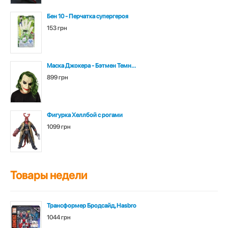
Бен 10 - Перчатка супергероя
153 грн
Маска Джокера - Бэтмен Темн...
899 грн
Фигурка Хеллбой с рогами
1099 грн
Товары недели
Трансформер Бродсайд, Hasbro
1044 грн