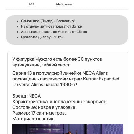
Пол
Мальчики
Самовывоз (Днепр) - Бесплатно!
На отделение "Нова пошта" от 35 грн
Адресная доставка по Украине от 45 грн
Курьер по Днепру - 50 грн
У
фигурки Чужого
есть более 30 пунктов
артикуляции, гибкий хвост
Серия 13 в популярной линейке NECA Aliens
посвящена классическим играм Kenner Expanded
Universe Aliens начала 1990-х!
Бренд: NECA
Характеристика: инопланетянин-скорпион
Состояние: новое в упаковке
Размер: 17 сантиметров.
Материал: пластик