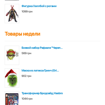
Фигурка Хеллбой с рогами
1099 грн
Товары недели
Боевой набор Рафаэля "Череп...
569 грн
Маска из латекса Гринч (Gri...
902 грн
Трансформер Бродсайд, Hasbro
1044 грн