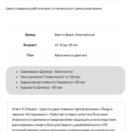
Цена товара на сайте может отличаться от цены в магазине
Бренд
Men in Black: International
Возраст
От 10 до 16 лет
Пол
Мальчики и девочки
Самовывоз (Днепр) - Бесплатно!
На отделение "Нова пошта" от 35 грн
Адресная доставка по Украине от 45 грн
Курьер по Днепру - 50 грн
Агент Н (Генри) - один из двух главных героев фильма «Люди в
черном: Интернешнл». Работает в паре с агентом М, из нью-
йоркского отделения и предназначен защищать и впоследствии
расследовать смерть Вунгуса Гадкого, джабабийського VIP,
который держит ключ к мощному супероружию, которое когда-