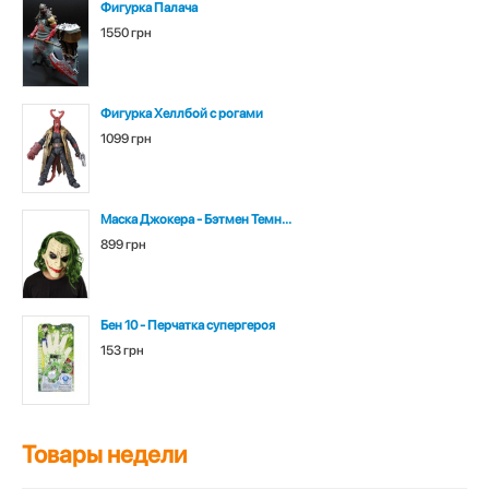
Фигурка Палача
1550 грн
Фигурка Хеллбой с рогами
1099 грн
Маска Джокера - Бэтмен Темн...
899 грн
Бен 10 - Перчатка супергероя
153 грн
Товары недели