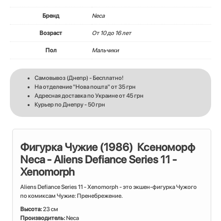
Бренд
Neca
Возраст
От 10 до 16 лет
Пол
Мальчики
Самовывоз (Днепр) - Бесплатно!
На отделение "Нова пошта" от 35 грн
Адресная доставка по Украине от 45 грн
Курьер по Днепру - 50 грн
Фигурка Чужие (1986) Ксеноморф
Neca - Aliens Defiance Series 11 -
Xenomorph
Aliens Defiance Series 11 - Xenomorph - это экшен-фигурка Чужого
по комиксам Чужие: Пренебрежение.
Высота:
23 см
Производитель:
Neca