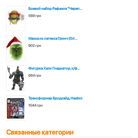
Боевой набор Рафаэля "Череп...
569 грн
Маска из латекса Гринч (Gri...
902 грн
Фигурка Халк Гладиатор, к/ф...
664 грн
Трансформер Бродсайд, Hasbro
1044 грн
Связанные категории