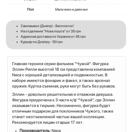
Пол
Мальчики и девочки
Самовывоз (Днепр) - Бесплатно!
На отделение "Нова пошта" от 35 грн
Адресная доставка по Украине от 45 грн
Курьер по Днепру - 50 грн
Главная героиня серии фильмов "Чужой". Фигурка
Эллин Рипли высотой 18 см представлена компанией
Neca с хорошей детализацией и подвижностью. В
наборе имеются фонарик и факел, а также арсенал
оружия. Куртка съемная, руки могут быть без рукавов.
Эллин - довольно решительная и отважная девушка.
Фигурка приурочена к 3 части к/ф "Чужой", где Эллин
оказывается в тюрьме. Несомненно, фигурка будет
отличным подарком для поклонников Чужого, также
станет неотъемлемой частью вашей коллекции.
Рекомендуется лицам старше 17 лет.
Производитель:
Neca