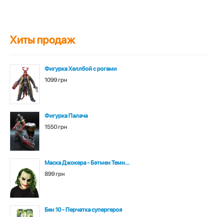
Хиты продаж
Фигурка Хеллбой с рогами
1099 грн
Фигурка Палача
1550 грн
Маска Джокера - Бэтмен Темн...
899 грн
Бен 10 - Перчатка супергероя