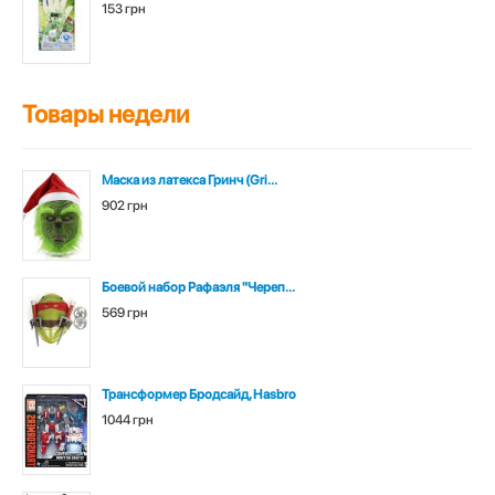
153 грн
Товары недели
Маска из латекса Гринч (Gri...
902 грн
Боевой набор Рафаэля "Череп...
569 грн
Трансформер Бродсайд, Hasbro
1044 грн