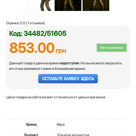
Оценка:
5,0
(
1
отзывов)
Код: 34482/51605
853.00
Нет в наличии
грн
Данный товар в данное время
недоступен
. Но вы можете запросить
его и мы свяжемся с вами в ближайшее время.
ОСТАВЬТЕ ЗАЯВКУ ЗДЕСЬ
Цена товара на сайте может отличаться от цены в магазине
Бренд
Neca
Возраст
Для всех возрастов