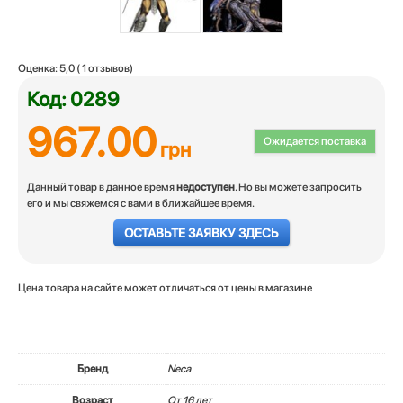
Оценка:
5,0
(
1
отзывов)
Код: 0289
967.00
Ожидается поставка
грн
Данный товар в данное время
недоступен
. Но вы можете запросить
его и мы свяжемся с вами в ближайшее время.
ОСТАВЬТЕ ЗАЯВКУ ЗДЕСЬ
Цена товара на сайте может отличаться от цены в магазине
Бренд
Neca
Возраст
От 16 лет