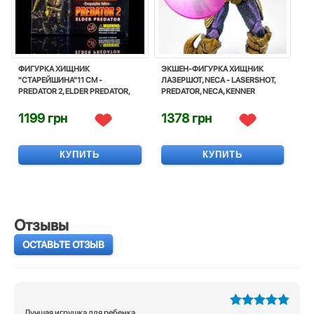
ФИГУРКА ХИЩНИК
ЭКШЕН-ФИГУРКА ХИЩНИК
"СТАРЕЙШИНА"11 СМ -
ЛАЗЕРШОТ, NECA - LASERSHOT,
PREDATOR 2, ELDER PREDATOR,
PREDATOR, NECA, KENNER
EXGUISITE MINI
UNIVERSE
1199 грн
1378 грн
КУПИТЬ
КУПИТЬ
Отзывы
ОСТАВЬТЕ ОТЗЫВ
Лучшая игрушка для ребенка