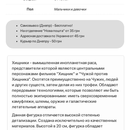
Пол
Мальчики и девочки
Самовывоз (Днепр) - Бесплатно!
На отделение "Нова пошта" от 35 грн
Адресная доставка по Украине от 45 грн
Курьер по Днепру - 50 грн
Хищники - вымышленная инопланетная раса,
представители которой являются центральными
персонажами фильмов "Хищник" и "Чужой против
Хищника". Охотятся преимущественно на Чужих, людей
и других существ, затем делая из них трофеи. Обладают
передовыми технологиями, которые позволяют им быть
полностью экипированными: иметь сверхсовременные
камуфляжи, шлемы, оружие и галактические
летательные аппараты.
Данная фигурка отличается высокой степенью
детализации. Создана исключительно из качественных
материалов. Высотой в 20 см, фигурка обладает