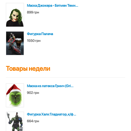
Маска Джокера - Бэтмен Темн...
899 грн
Фигурка Палача
1550 грн
Товары недели
Маска из латекса Гринч (Gri...
902 грн
Фигурка Халк Гладиатор, к/ф...
664 грн