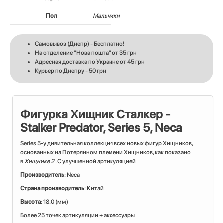
Пол
Мальчики
Самовывоз (Днепр) - Бесплатно!
На отделение "Нова пошта" от 35 грн
Адресная доставка по Украине от 45 грн
Курьер по Днепру - 50 грн
Фигурка Хищник Сталкер -
Stalker Predator, Series 5, Neca
Series 5-у дивительная коллекция всех новых фигур Хищников,
основанных на Потерянном племени Хищников, как показано
в
Хищнике 2
. С улучшенной артикуляцией
Производитель
: Neca
Страна производитель
: Китай
Высота
: 18.0 (мм)
Более 25 точек артикуляции + аксессуары