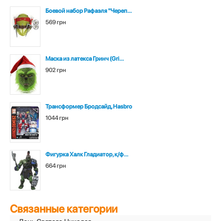
Боевой набор Рафаэля "Череп...
569 грн
Маска из латекса Гринч (Gri...
902 грн
Трансформер Бродсайд, Hasbro
1044 грн
Фигурка Халк Гладиатор, к/ф...
664 грн
Связанные категории