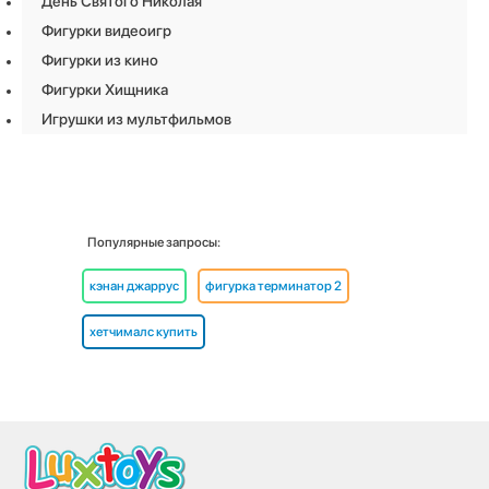
День Святого Николая
Фигурки видеоигр
Фигурки из кино
Фигурки Хищника
Игрушки из мультфильмов
Популярные запросы:
кэнан джаррус
фигурка терминатор 2
хетчималс купить