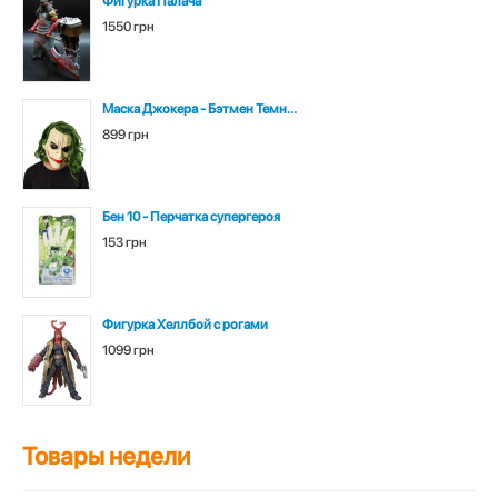
Фигурка Палача
1550 грн
Маска Джокера - Бэтмен Темн...
899 грн
Бен 10 - Перчатка супергероя
153 грн
Фигурка Хеллбой с рогами
1099 грн
Товары недели