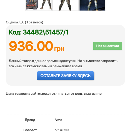
Оценка:
5,0
(
1
отзывов)
Код: 34482\51457/1
936.00
Нет в наличии
грн
Данный товар в данное время
недоступен
. Но вы можете запросить
его и мы свяжемся с вами в ближайшее время.
ОСТАВЬТЕ ЗАЯВКУ ЗДЕСЬ
Цена товара на сайте может отличаться от цены в магазине
Бренд
Neca
Возраст
От 16 лет