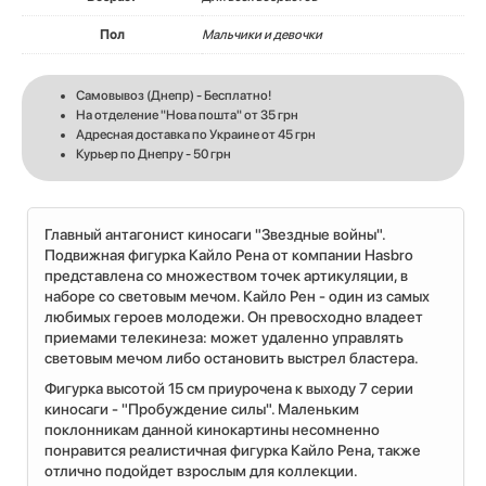
Пол
Мальчики и девочки
Самовывоз (Днепр) - Бесплатно!
На отделение "Нова пошта" от 35 грн
Адресная доставка по Украине от 45 грн
Курьер по Днепру - 50 грн
Главный антагонист киносаги "Звездные войны".
Подвижная фигурка Кайло Рена от компании Hasbro
представлена со множеством точек артикуляции, в
наборе со световым мечом. Кайло Рен - один из самых
любимых героев молодежи. Он превосходно владеет
приемами телекинеза: может удаленно управлять
световым мечом либо остановить выстрел бластера.
Фигурка высотой 15 см приурочена к выходу 7 серии
киносаги - "Пробуждение силы". Маленьким
поклонникам данной кинокартины несомненно
понравится реалистичная фигурка Кайло Рена, также
отлично подойдет взрослым для коллекции.