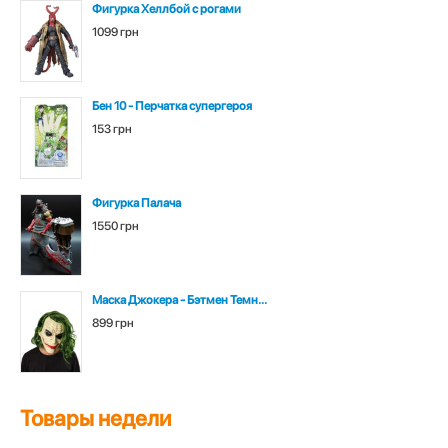
Фигурка Хеллбой с рогами
1099 грн
Бен 10 - Перчатка супергероя
153 грн
Фигурка Палача
1550 грн
Маска Джокера - Бэтмен Темн...
899 грн
Товары недели