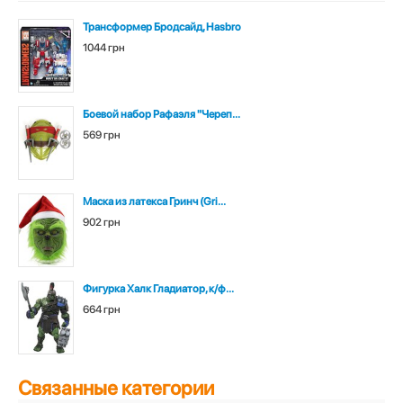
Трансформер Бродсайд, Hasbro
1044 грн
Боевой набор Рафаэля "Череп...
569 грн
Маска из латекса Гринч (Gri...
902 грн
Фигурка Халк Гладиатор, к/ф...
664 грн
Связанные категории