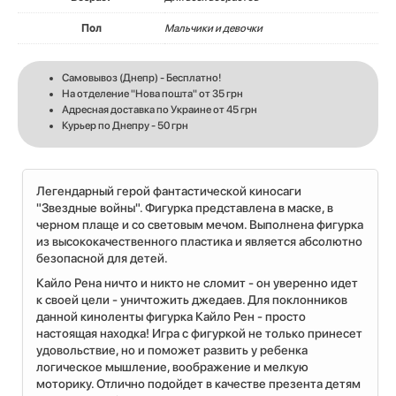
Пол
Мальчики и девочки
Самовывоз (Днепр) - Бесплатно!
На отделение "Нова пошта" от 35 грн
Адресная доставка по Украине от 45 грн
Курьер по Днепру - 50 грн
Легендарный герой фантастической киносаги
"Звездные войны". Фигурка представлена в маске, в
черном плаще и со световым мечом. Выполнена фигурка
из высококачественного пластика и является абсолютно
безопасной для детей.
Кайло Рена ничто и никто не сломит - он уверенно идет
к своей цели - уничтожить джедаев. Для поклонников
данной киноленты фигурка Кайло Рен - просто
настоящая находка! Игра с фигуркой не только принесет
удовольствие, но и поможет развить у ребенка
логическое мышление, воображение и мелкую
моторику. Отлично подойдет в качестве презента детям