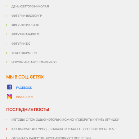
ДЕНЬ СВЯТОГО НИКОЛАЯ
ФИГУРКИ ВИДЕОИГР
ФИГУРКИ ИЗ КИНО
ФИГУРКИ МАРВЕЛ
ФИГУРКИ DC
ТРАНСФОРМЕРЫ
ИГРУШКИ ИЗ МУЛЬТФИЛЬМОВ
МЫ В СОЦ. СЕТЯХ
FACEBOOK
INSTAGRAM
ПОСЛЕДНИЕ ПОСТЫ
МЕТОДЫ, С ПОМОЩЬЮ КОТОРЫХ МОЖНО УГОВОРИТЬ КУПИТЬ ИГРУШКУ
КАК ВЫБРАТЬ ФИГУРКУ ДЛЯ МАЛЫША И БОЛЕЕ ВЗРОСЛОГО РЕБЕНКА?
ОТЛИЧАЕМ КАЧЕСТВЕННУЮ ИГРУШКУ ОТ ПОДДЕЛКИ