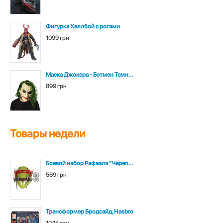
Фигурка Хеллбой с рогами
1099 грн
Маска Джокера - Бэтмен Темн...
899 грн
Товары недели
Боевой набор Рафаэля "Череп...
569 грн
Трансформер Бродсайд, Hasbro