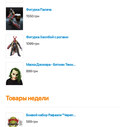
Фигурка Палача
1550 грн
Фигурка Хеллбой с рогами
1099 грн
Маска Джокера - Бэтмен Темн...
899 грн
Товары недели
Боевой набор Рафаэля "Череп...
569 грн