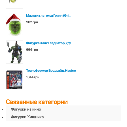
Маска из латекса Гринч (Gri...
902 грн
Фигурка Халк Гладиатор, к/ф...
664 грн
Трансформер Бродсайд, Hasbro
1044 грн
Связанные категории
Фигурки из кино
Фигурки Хищника