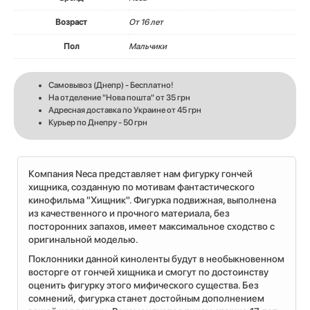
Возраст
От 16 лет
Пол
Мальчики
Самовывоз (Днепр) - Бесплатно!
На отделение "Нова пошта" от 35 грн
Адресная доставка по Украине от 45 грн
Курьер по Днепру - 50 грн
Компания Neca представляет нам фигурку гончей
хищника, созданную по мотивам фантастического
кинофильма "Хищник". Фигурка подвижная, выполнена
из качественного и прочного материала, без
посторонних запахов, имеет максимальное сходство с
оригинальной моделью.
Поклонники данной киноленты будут в необыкновенном
восторге от гончей хищника и смогут по достоинству
оценить фигурку этого мифического существа. Без
сомнений, фигурка станет достойным дополнением