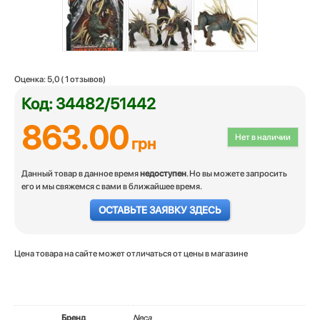
Оценка:
5,0
(
1
отзывов)
Код: 34482/51442
863.00
Нет в наличии
грн
Данный товар в данное время
недоступен
. Но вы можете запросить
его и мы свяжемся с вами в ближайшее время.
ОСТАВЬТЕ ЗАЯВКУ ЗДЕСЬ
Цена товара на сайте может отличаться от цены в магазине
Бренд
Neca