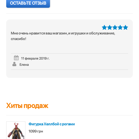
ОСТАВЬТЕ ОТЗЫВ
Мне очень нравится ваш магазин, и игрушки и обслуживание,
5
из 5
спасибо!
11 февраля 2019 г.
Елена
Хиты продаж
Фигурка Хеллбой с рогами
1099 грн