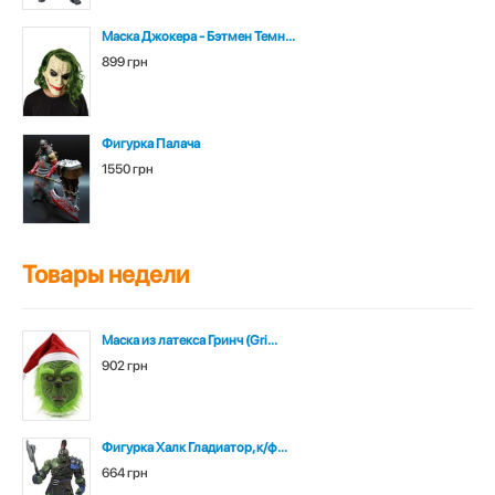
Маска Джокера - Бэтмен Темн...
899 грн
Фигурка Палача
1550 грн
Товары недели
Маска из латекса Гринч (Gri...
902 грн
Фигурка Халк Гладиатор, к/ф...
664 грн