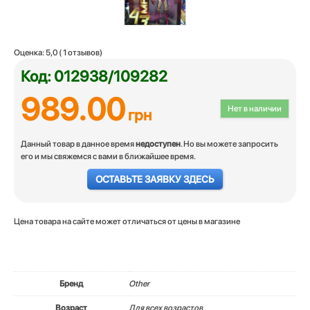
Оценка:
5,0
(
1
отзывов)
Код: 012938/109282
989.00
Нет в наличии
грн
Данный товар в данное время
недоступен
. Но вы можете запросить
его и мы свяжемся с вами в ближайшее время.
ОСТАВЬТЕ ЗАЯВКУ ЗДЕСЬ
Цена товара на сайте может отличаться от цены в магазине
Бренд
Other
Возраст
Для всех возрастов