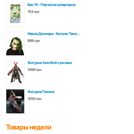
Бен 10 - Перчатка супергероя
153 грн
Маска Джокера - Бэтмен Темн...
899 грн
Фигурка Хеллбой с рогами
1099 грн
Фигурка Палача
1550 грн
Товары недели