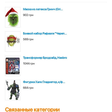
Маска из латекса Гринч (Gri...
902 грн
Боевой набор Рафаэля "Череп...
569 грн
Трансформер Бродсайд, Hasbro
1044 грн
Фигурка Халк Гладиатор, к/ф...
664 грн
Связанные категории