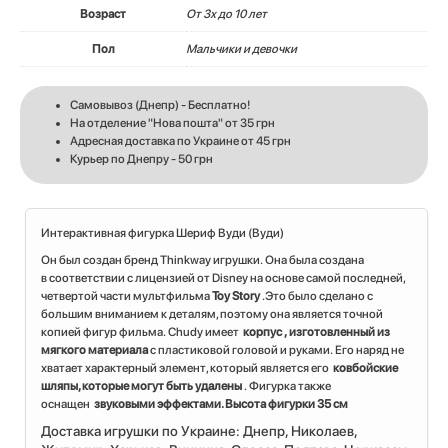
Возраст
От 3х до 10 лет
Пол
Мальчики и девочки
Самовывоз (Днепр) - Бесплатно!
На отделение "Нова пошта" от 35 грн
Адресная доставка по Украине от 45 грн
Курьер по Днепру - 50 грн
Интерактивная фигурка Шериф Вуди (Вуди)
Он был создан бренд Thinkway игрушки. Она была создана
в соответствии с лицензией от Disney на основе самой последней,
четвертой части мультфильма
Toy Story
.Это было сделано с
большим вниманием к деталям, поэтому она является точной
копией фигур фильма. Chudy имеет
корпус , изготовленный из
мягкого материала
с пластиковой головой и руками. Его наряд не
хватает характерный элемент, который является его
ковбойские
шляпы, которые могут быть удалены
. Фигурка также
оснащен
звуковыми эффектами. Высота фигурки 35 см
Доставка игрушки по Украине: Днепр, Николаев,