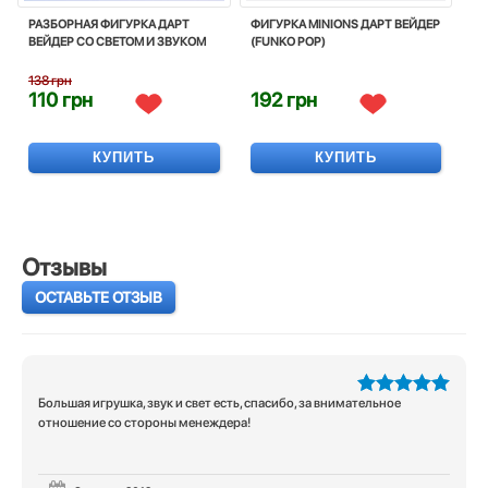
РАЗБОРНАЯ ФИГУРКА ДАРТ
ФИГУРКА MINIONS ДАРТ ВЕЙДЕР
ВЕЙДЕР СО СВЕТОМ И ЗВУКОМ
(FUNKO POP)
138 грн
110 грн
192 грн
КУПИТЬ
КУПИТЬ
Отзывы
ОСТАВЬТЕ ОТЗЫВ
Большая игрушка, звук и свет есть, спасибо, за внимательное
5
из 5
отношение со стороны менеждера!