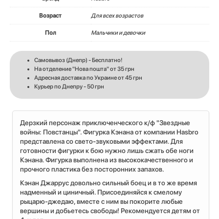
Возраст
Для всех возрастов
Пол
Мальчики и девочки
Самовывоз (Днепр) - Бесплатно!
На отделение "Нова пошта" от 35 грн
Адресная доставка по Украине от 45 грн
Курьер по Днепру - 50 грн
Дерзкий персонаж приключенческого к/ф "Звездные
войны: Повстанцы". Фигурка Кэнана от компании Hasbro
представлена со свето-звуковыми эффектами. Для
готовности фигурки к бою нужно лишь сжать обе ноги
Кэнана. Фигурка выполнена из высококачественного и
прочного пластика без посторонних запахов.
Кэнан Джаррус довольно сильный боец и в то же время
надменный и циничный. Присоединяйся к смелому
рыцарю-джедаю, вместе с ним вы покорите любые
вершины и добьетесь свободы! Рекомендуется детям от