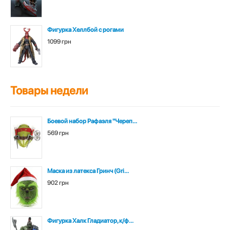
Фигурка Хеллбой с рогами
1099 грн
Товары недели
Боевой набор Рафаэля "Череп...
569 грн
Маска из латекса Гринч (Gri...
902 грн
Фигурка Халк Гладиатор, к/ф...