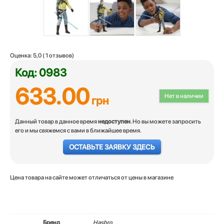
Оценка:
5,0
(
1
отзывов)
Код: 0983
633.00
Нет в наличии
грн
Данный товар в данное время
недоступен
. Но вы можете запросить
его и мы свяжемся с вами в ближайшее время.
ОСТАВЬТЕ ЗАЯВКУ ЗДЕСЬ
Цена товара на сайте может отличаться от цены в магазине
Бренд
Hasbro