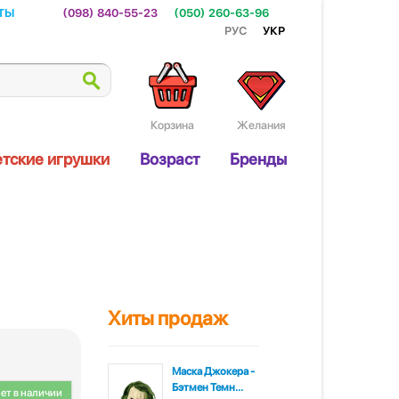
ты
(098) 840-55-23
(050) 260-63-96
Рус
Укр
Корзина
Желания
тские игрушки
Возраст
Бренды
Хиты продаж
Маска Джокера -
Бэтмен Темн...
ет в наличии