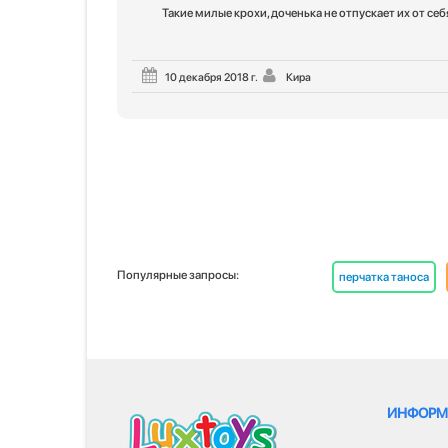
Такие милые крохи, доченька не отпускает их от себ
10 декабря 2018 г.
Кира
Популярные запросы:
перчатка таноса
ИНФОРМ