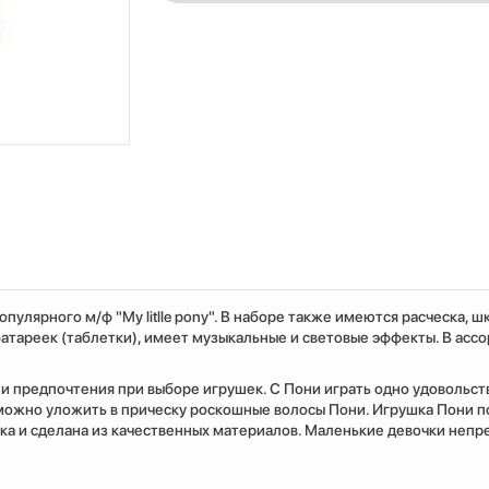
пулярного м/ф "My litlle pony". В наборе также имеются расческа, ш
 батареек (таблетки), имеет музыкальные и световые эффекты. В асс
 и предпочтения при выборе игрушек. С Пони играть одно удовольств
можно уложить в прическу роскошные волосы Пони. Игрушка Пони 
нка и сделана из качественных материалов. Маленькие девочки неп