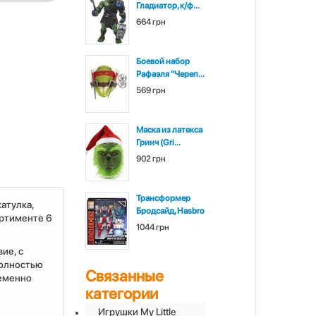
Гладиатор, к/ф...
664 грн
Боевой набор
Рафаэля "Череп...
569 грн
Маска из латекса
Гринч (Gri...
902 грн
Трансформер
катулка,
Бродсайд, Hasbro
ортименте 6
1044 грн
ие, с
полностью
Связанные
ременно
категории
Игрушки My Little