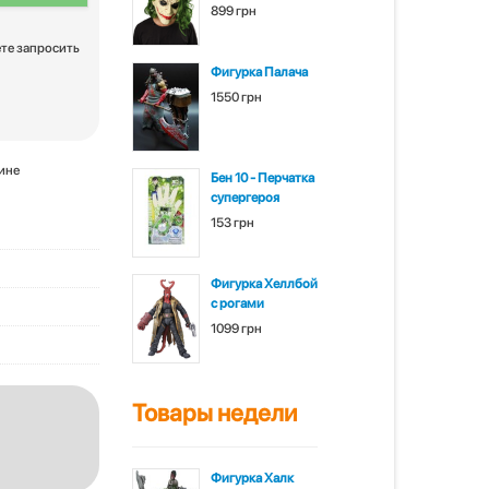
899 грн
ете запросить
Фигурка Палача
1550 грн
зине
Бен 10 - Перчатка
супергероя
153 грн
Фигурка Хеллбой
с рогами
1099 грн
Товары недели
Фигурка Халк