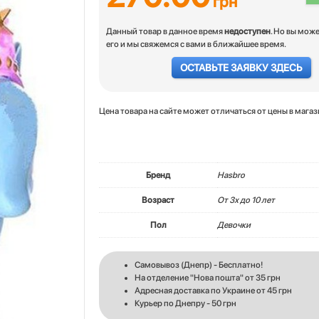
грн
Данный товар в данное время
недоступен
. Но вы мож
его и мы свяжемся с вами в ближайшее время.
ОСТАВЬТЕ ЗАЯВКУ ЗДЕСЬ
Цена товара на сайте может отличаться от цены в мага
Бренд
Hasbro
Возраст
От 3х до 10 лет
Пол
Девочки
Самовывоз (Днепр) - Бесплатно!
На отделение "Нова пошта" от 35 грн
Адресная доставка по Украине от 45 грн
Курьер по Днепру - 50 грн