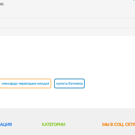
я))
5
леонардо черепашки ниндзя
купить бэтмена
АЦИЯ
КАТЕГОРИИ
МЫ В СОЦ. СЕТ