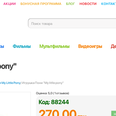
Акции
Бонусная программа
Блог
Новости
Контак
сы
Фильмы
Мультфильмы
Видеоигры
Де
pony"
 My Little Pony
/ Игрушка Пони "My litlle pony"
Оценка:
5,0
(
1
отзывов)
Код: 88244
270.00
Н