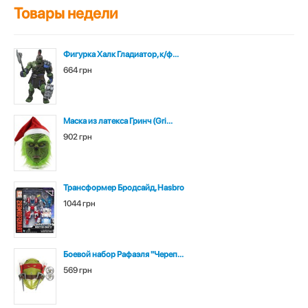
Товары недели
Фигурка Халк Гладиатор, к/ф...
664 грн
Маска из латекса Гринч (Gri...
902 грн
Трансформер Бродсайд, Hasbro
1044 грн
Боевой набор Рафаэля "Череп...
569 грн