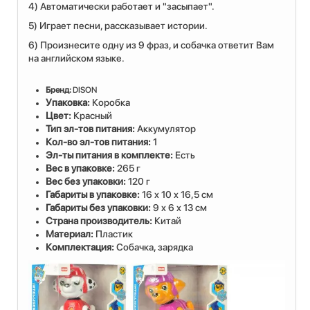
4) Автоматически работает и "засыпает".
5) Играет песни, рассказывает истории.
6) Произнесите одну из 9 фраз, и собачка ответит Вам
на английском языке.
Бренд:
DISON
Упаковка:
Коробка
Цвет:
Красный
Тип эл-тов питания:
Аккумулятор
Кол-во эл-тов питания:
1
Эл-ты питания в комплекте:
Есть
Вес в упаковке:
265 г
Вес без упаковки:
120 г
Габариты в упаковке:
16 x 10 x 16,5 см
Габариты без упаковки:
9 x 6 x 13 см
Cтрана производитель:
Китай
Материал:
Пластик
Комплектация:
Собачка, зарядка