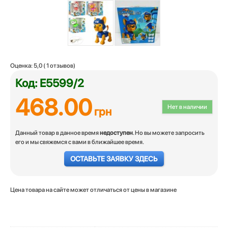
Оценка:
5,0
(
1
отзывов)
Код: E5599/2
468.00
Нет в наличии
грн
Данный товар в данное время
недоступен
. Но вы можете запросить
его и мы свяжемся с вами в ближайшее время.
ОСТАВЬТЕ ЗАЯВКУ ЗДЕСЬ
Цена товара на сайте может отличаться от цены в магазине