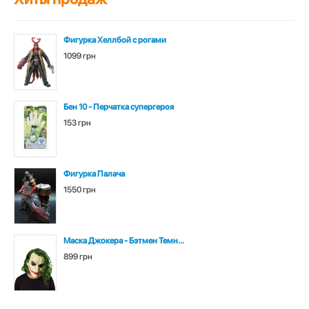
Фигурка Хеллбой с рогами
1099 грн
Бен 10 - Перчатка супергероя
153 грн
Фигурка Палача
1550 грн
Маска Джокера - Бэтмен Темн...
899 грн