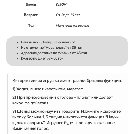
Бренд
DISON
Возраст
От 3х до 10 лет
Пол
Мальчики и девочки
Самовывоз (Днепр) - Бесплатно!
На отделение "Нова пошта" от 35 грн
Адресная доставка по Украине от 45 грн
Курьер по Днепру - 50 грн
Интерактивная игрушка имеет разнообразные функции:
1) Ходит, виляет хвостиком, моргает.
2) При прикосновении к голове - плачет или делает
какое-то действия.
3) Щенка можно научить говорить. Нажмите и держите
кнопку больше 1,5 секунд и включится функция "Научи
щенка говорить". Игрушка будет повторять сказаное
Вами, меняя голос.