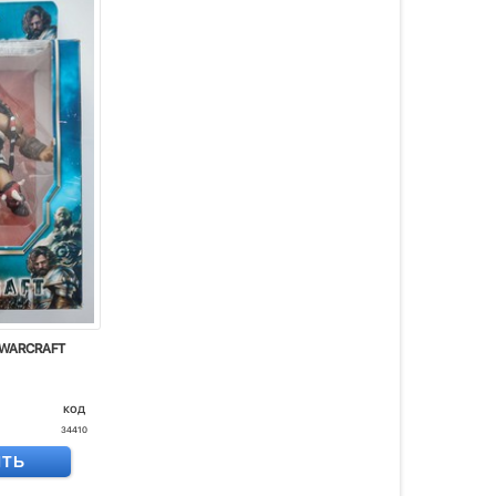
 WARCRAFT
код
34410
ИТЬ