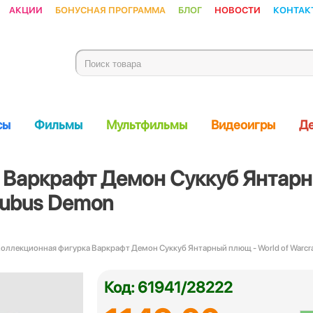
Акции
Бонусная программа
Блог
Новости
Контак
сы
Фильмы
Мультфильмы
Видеоигры
Де
 Варкрафт Демон Суккуб Янтарны
cubus Demon
Коллекционная фигурка Варкрафт Демон Суккуб Янтарный плющ - World of Warcr
Код: 61941/28222