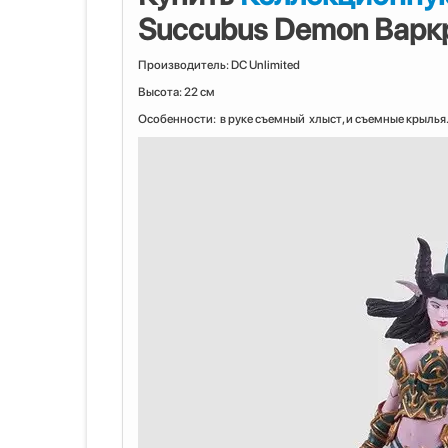
Succubus Demon Варк
Производитель: DC Unlimited
Высота: 22 см
Особенности: в руке съемный хлыст, и съемные крылья