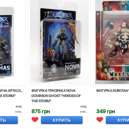
ИЧА АРТАСА,
ФИГУРКА ПРИЗРАКА NOVA
ФИГУРКА DUROTAN
HE STORM"
DOMINION GHOST "HEROES OF
THE STORM"
код
код
875 грн
349 грн
3448...
3448...
ИТЬ
КУПИТЬ
КУП