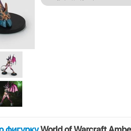
ю фигурку
World of Warcraft Ambe