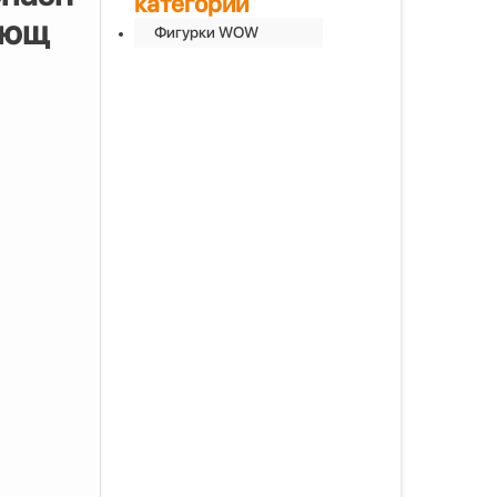
категории
лющ
Фигурки WOW