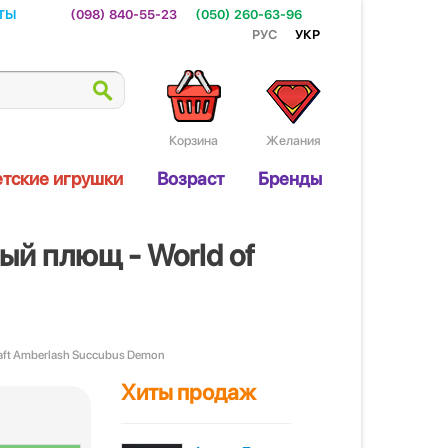
ты
(098) 840-55-23
(050) 260-63-96
Рус
Укр
Корзина
Желания
тские игрушки
Возраст
Бренды
й плющ - World of
aft Amberlash Succubus Demon
Хиты продаж