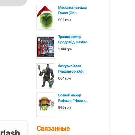
Маска из латекса
Гринч (Gri...
902 грн
Трансформер
Бродсайд, Hasbro
1044 грн
Фигурка Халк
Гладиатор, к/ф...
664 грн
Боевой набор
Рафаэля "Череп...
569 грн
Связанные
rlash