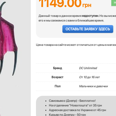
1149.00
Н
грн
Данный товар в данное время
недоступен
. Но вы мож
его и мы свяжемся с вами в ближайшее время.
ОСТАВЬТЕ ЗАЯВКУ ЗДЕСЬ
Цена товара на сайте может отличаться от цены в мага
Бренд
DC Unlimited
Возраст
От 10 до 16 лет
Пол
Мальчики и девочки
Самовывоз (Днепр) - Бесплатно!
На отделение "Нова пошта" от 35 грн
Адресная доставка по Украине от 45 грн
Курьер по Днепру - 50 грн