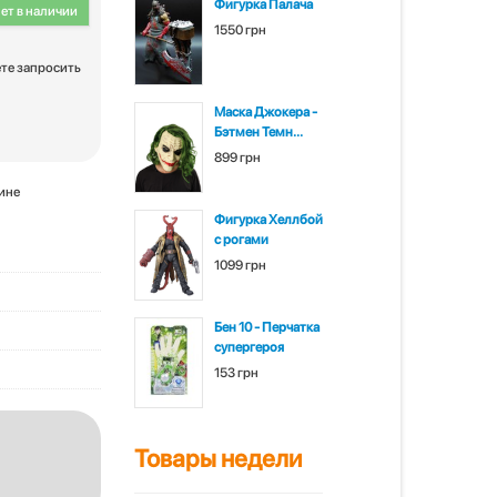
Фигурка Палача
ет в наличии
1550 грн
ете запросить
Маска Джокера -
Бэтмен Темн...
899 грн
зине
Фигурка Хеллбой
с рогами
1099 грн
Бен 10 - Перчатка
супергероя
153 грн
Товары недели