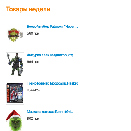
Товары недели
Боевой набор Рафаэля "Череп...
569 грн
Фигурка Халк Гладиатор, к/ф...
664 грн
Трансформер Бродсайд, Hasbro
1044 грн
Маска из латекса Гринч (Gri...
902 грн