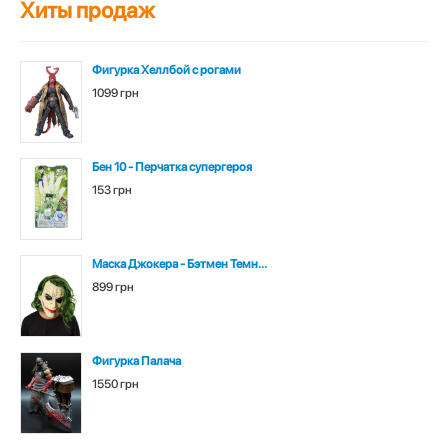
Хиты продаж
Фигурка Хеллбой с рогами
1099 грн
Бен 10 - Перчатка супергероя
153 грн
Маска Джокера - Бэтмен Темн...
899 грн
Фигурка Палача
1550 грн