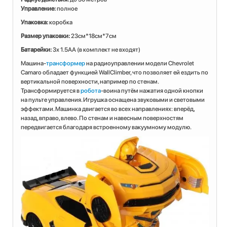
Управление:
полное
Упаковка:
коробка
Размер упаковки:
23см*18см*7см
Батарейки:
3х 1.5АА (в комплект не входят)
Машина-
трансформер
на радиоуправлении модели Chevrolet
Camaro обладает функцией WallClimber, что позволяет ей ездить по
вертикальной поверхности, например по стенам.
Трансформируется в
робота
-воина путём нажатия одной кнопки
на пульте управления. Игрушка оснащена звуковыми и световыми
эффектами. Машинка двигается во всех направлениях: вперёд,
назад, вправо, влево. По стенам и навесным поверхностям
передвигается благодаря встроенному вакуумному модулю.