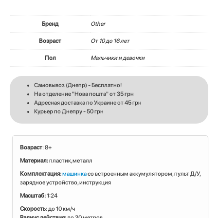
Бренд
Other
Возраст
От 10 до 16 лет
Пол
Мальчики и девочки
Самовывоз (Днепр) - Бесплатно!
На отделение "Нова пошта" от 35 грн
Адресная доставка по Украине от 45 грн
Курьер по Днепру - 50 грн
Возраст
: 8+
Материал:
пластик,металл
Комплектация:
машинка
со встроенным аккумулятором, пульт Д/У,
зарядное устройство, инструкция
Масштаб:
1:24
Скорость:
до 10 км/ч
Радиус действия:
до 30 метров