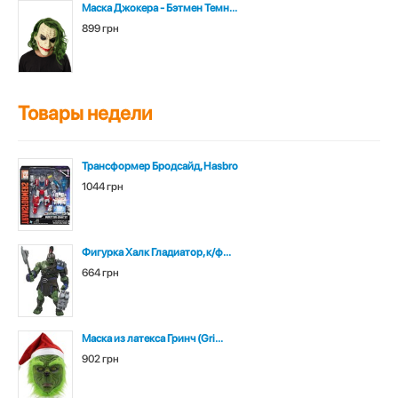
Маска Джокера - Бэтмен Темн...
899 грн
Товары недели
Трансформер Бродсайд, Hasbro
1044 грн
Фигурка Халк Гладиатор, к/ф...
664 грн
Маска из латекса Гринч (Gri...
902 грн