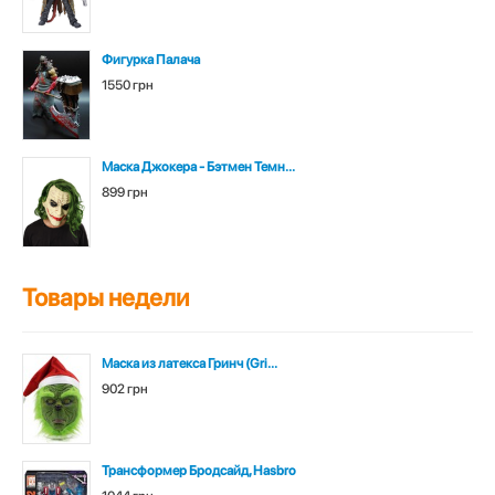
Фигурка Палача
1550 грн
Маска Джокера - Бэтмен Темн...
899 грн
Товары недели
Маска из латекса Гринч (Gri...
902 грн
Трансформер Бродсайд, Hasbro