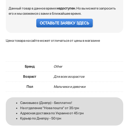
Данный товар в данное время
недоступен
. Но вы можете запросить
его и мы свяжемся с вами в ближайшее время.
ОСТАВЬТЕ ЗАЯВКУ ЗДЕСЬ
Цена товара на сайте может отличаться от цены в магазине
Бренд
Other
Возраст
Для всех возрастов
Пол
Мальчики и девочки
Самовывоз (Днепр) - Бесплатно!
На отделение "Нова пошта" от 35 грн
Адресная доставка по Украине от 45 грн
Курьер по Днепру - 50 грн