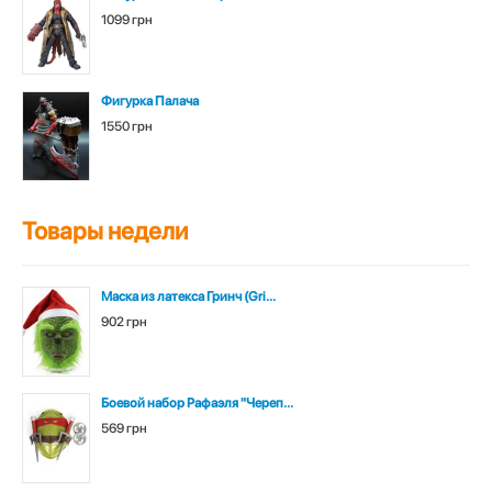
1099 грн
Фигурка Палача
1550 грн
Товары недели
Маска из латекса Гринч (Gri...
902 грн
Боевой набор Рафаэля "Череп...
569 грн