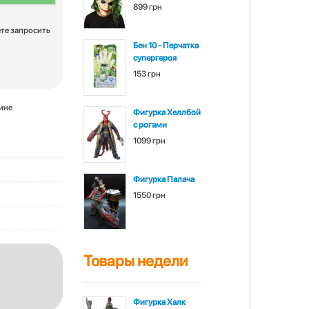
899 грн
ете запросить
Бен 10 - Перчатка
супергероя
153 грн
зине
Фигурка Хеллбой
с рогами
1099 грн
Фигурка Палача
1550 грн
Товары недели
Фигурка Халк