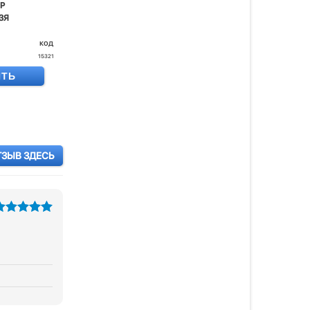
Р
ЗЯ
код
15321
ИТЬ
ТЗЫВ ЗДЕСЬ
из 5