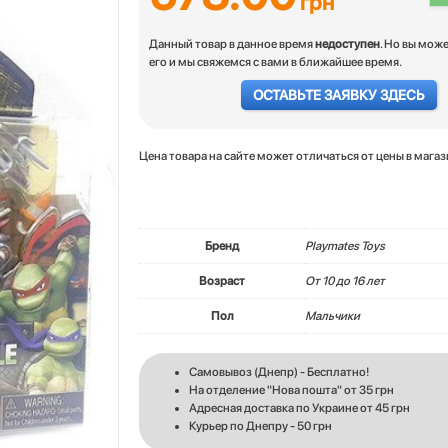
грн
Данный товар в данное время
недоступен
. Но вы мож
его и мы свяжемся с вами в ближайшее время.
ОСТАВЬТЕ ЗАЯВКУ ЗДЕСЬ
Цена товара на сайте может отличаться от цены в мага
Бренд
Playmates Toys
Возраст
От 10 до 16 лет
Пол
Мальчики
Самовывоз (Днепр) - Бесплатно!
На отделение "Нова пошта" от 35 грн
Адресная доставка по Украине от 45 грн
Курьер по Днепру - 50 грн