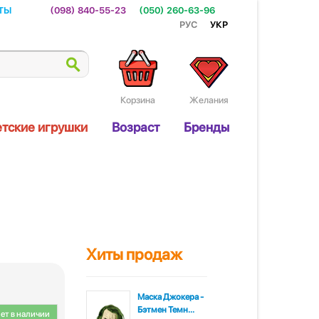
ты
(098) 840-55-23
(050) 260-63-96
Рус
Укр
Корзина
Желания
тские игрушки
Возраст
Бренды
Хиты продаж
Маска Джокера -
Бэтмен Темн...
ет в наличии