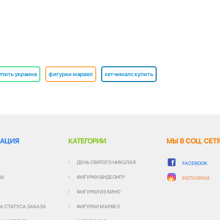
упить украина
фигурки марвел
хетчималс купить
АЦИЯ
КАТЕГОРИИ
МЫ В СОЦ. СЕТ
ДЕНЬ СВЯТОГО НИКОЛАЯ
FACEBOOK
ТЫ
ФИГУРКИ ВИДЕОИГР
INSTAGRAM
ФИГУРКИ ИЗ КИНО
А СТАТУСА ЗАКАЗА
ФИГУРКИ МАРВЕЛ