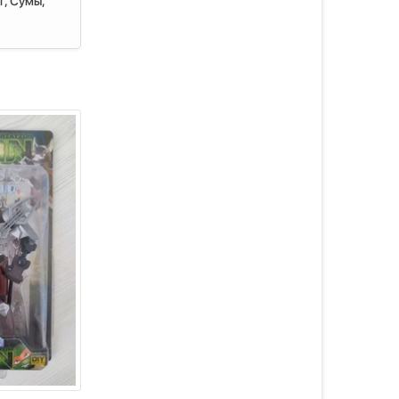
г, Сумы,