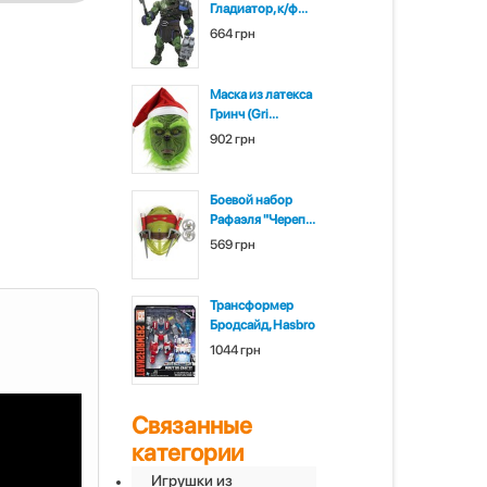
Гладиатор, к/ф...
664 грн
Маска из латекса
Гринч (Gri...
902 грн
Боевой набор
Рафаэля "Череп...
569 грн
Трансформер
Бродсайд, Hasbro
1044 грн
Связанные
категории
Игрушки из