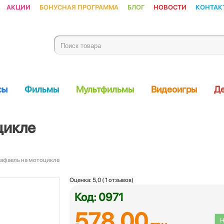
Акции
Бонусная программа
Блог
Новости
Контак
сы
Фильмы
Мультфильмы
Видеоигры
Де
цикле
Рафаель на мотоцикле
Оценка:
5,0
(
1
отзывов)
Код: 0971
578.00
Н