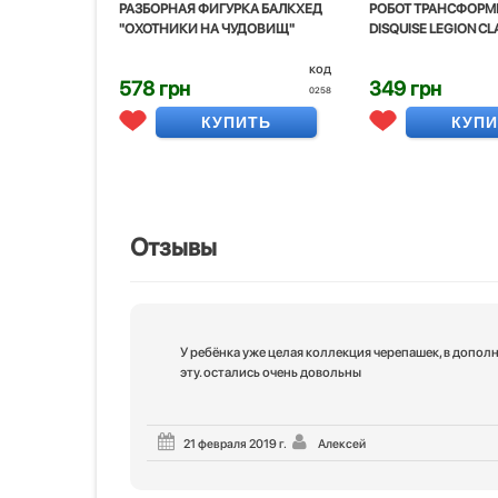
РАЗБОРНАЯ ФИГУРКА БАЛКХЕД
РОБОТ ТРАНСФОРМЕ
"ОХОТНИКИ НА ЧУДОВИЩ"
DISQUISE LEGION CL
код
578 грн
349 грн
0258
КУПИТЬ
КУП
Отзывы
У ребёнка уже целая коллекция черепашек, в допол
эту. остались очень довольны
21 февраля 2019 г.
Алексей