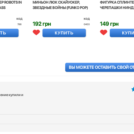
Р ROBOTS IN
МИНЬОН ЛЮК СКАЙУОКЕР,
ФИГУРКА СПЛИНТЕ
ASS
ЗВЕЗДНЫЕ ВОЙНЫ (FUNKO POP)
ЧЕРЕПАШКИ НИНД
код
код
192 грн
149 грн
788
0403
ИТЬ
КУПИТЬ
КУП
ВЫ МОЖЕТЕ ОСТАВИТЬ СВОЙ О
нение купили и
5