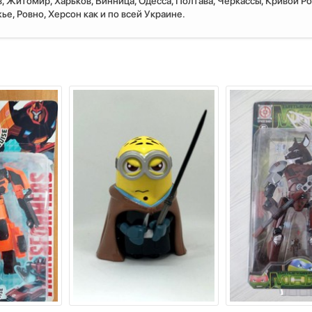
, Житомир, Харьков, Винница, Одесса, Полтава, Черкассы, Кривой Ро
е, Ровно, Херсон как и по всей Украине.