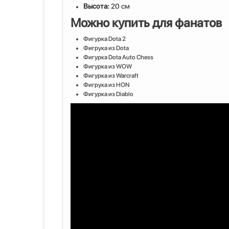
Высота:
20 см
Можно купить для фанатов
Фигурка Dota 2
Фигрука из Dota
Фигурка Dota Auto Chess
Фигурка из WOW
Фигурка из Warcraft
Фигрука из HON
Фигурка из Diablo