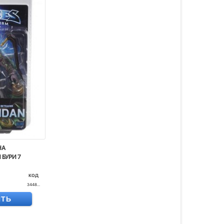
НА
 БУРИ 7
код
3448...
ИТЬ