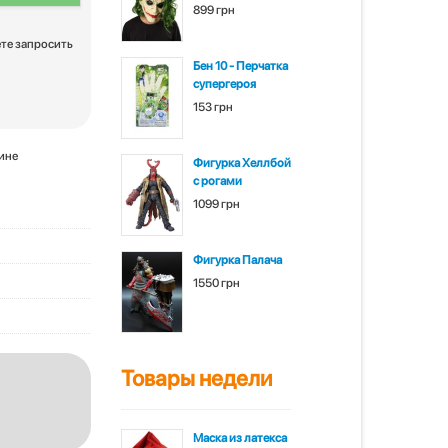
899 грн
ете запросить
Бен 10 - Перчатка
супергероя
153 грн
зине
Фигурка Хеллбой
с рогами
1099 грн
Фигурка Палача
1550 грн
Товары недели
Маска из латекса