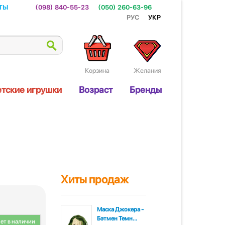
ты
(098) 840-55-23
(050) 260-63-96
Рус
Укр
Корзина
Желания
тские игрушки
Возраст
Бренды
Хиты продаж
Маска Джокера -
Бэтмен Темн...
ет в наличии