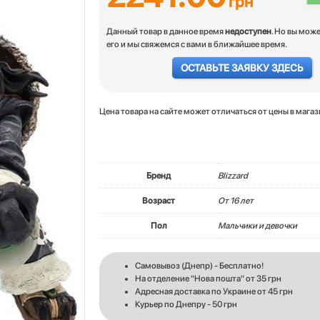
грн
Данный товар в данное время
недоступен
. Но вы мож
его и мы свяжемся с вами в ближайшее время.
ОСТАВЬТЕ ЗАЯВКУ ЗДЕСЬ
Цена товара на сайте может отличаться от цены в мага
Бренд
Blizzard
Возраст
От 16 лет
Пол
Мальчики и девочки
Самовывоз (Днепр) - Бесплатно!
На отделение "Нова пошта" от 35 грн
Адресная доставка по Украине от 45 грн
Курьер по Днепру - 50 грн