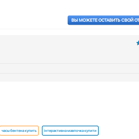
ВЫ МОЖЕТЕ ОСТАВИТЬ СВОЙ О
5
часы бентена купить
інтерактивна мавпочка купити