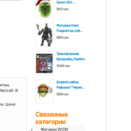
Гринч (Gri...
902 грн
Фигурка Халк
Гладиатор, к/ф...
664 грн
Трансформер
Бродсайд, Hasbro
1044 грн
Боевой набор
игры,
Рафаэля "Череп...
arcraft. В
569 грн
см. Цена
Связанные
категории
Фигурки WOW