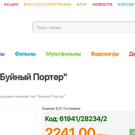
Акции
Бонусная программа
Блог
Новости
Контак
сы
Фильмы
Мультфильмы
Видеоигры
Де
"Буйный Портер"
Пандарен пивовар Чен "Буйный Портер"
Оценка:
5,0
(
1
отзывов)
Код: 61941/28234/2
2241.00
Н