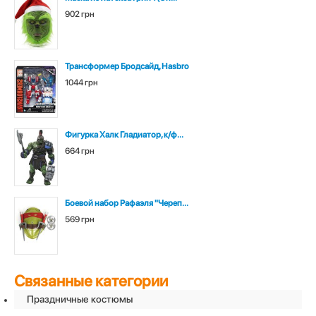
902 грн
Трансформер Бродсайд, Hasbro
1044 грн
Фигурка Халк Гладиатор, к/ф...
664 грн
Боевой набор Рафаэля "Череп...
569 грн
Связанные категории
Праздничные костюмы