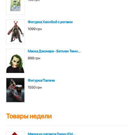
Фигурка Хеллбой с рогами
1099 грн
Маска Джокера - Бэтмен Темн...
899 грн
Фигурка Палача
1550 грн
Товары недели
Маска из латекса Гринч (Gri...