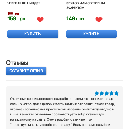
ЧЕРЕПАШКИ НИНДЗЯ
ЗВУКОВЫМ И СВЕТОВЫМ
ЭФФЕКТОМ
199 грн
159 грн
149 грн
КУПИТЬ
КУПИТЬ
Отзывы
ОСТАВЬТЕ ОТЗЫВ
Отличный сервис, оперативная работа, нашли и отправили товар
5
из 5
очень быстро, да и в целом смогли найти и отправить такой товар,
что уже несколько лет практически нереально найти где угодно в
мире. Качество отменное, соответствует изображённому и
написанному на сайте. Очень рад был с вами вот так
"посотрудничать" и особо рад товару :) Большое вам спасибо и