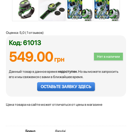
Оценка:
5,0
(
1
отзывов)
Код: 61013
549.00
Нет в наличии
грн
Данный товар в данное время
недоступен
. Но вы можете запросить
его и мы свяжемся с вами в ближайшее время.
ОСТАВЬТЕ ЗАЯВКУ ЗДЕСЬ
Цена товара на сайте может отличаться от цены в магазине
Бренд
Bandai