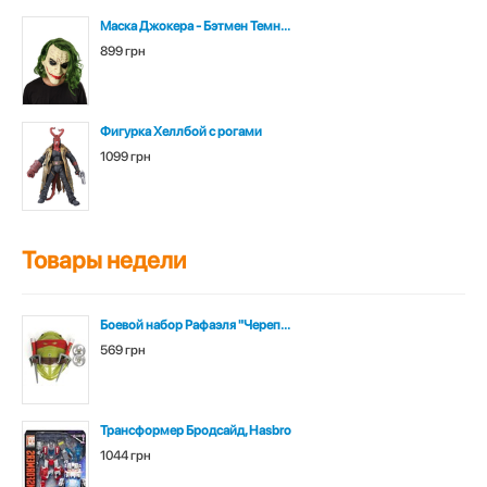
Маска Джокера - Бэтмен Темн...
899 грн
Фигурка Хеллбой с рогами
1099 грн
Товары недели
Боевой набор Рафаэля "Череп...
569 грн
Трансформер Бродсайд, Hasbro
1044 грн