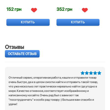
152 грн
352 грн
КУПИТЬ
КУПИТЬ
Отзывы
ОСТАВЬТЕ ОТЗЫВ
Отличный сервис, оперативная работа, нашли и отправили товар
5
из 5
очень быстро, да и в целом смогли найти и отправить такой товар,
что уже несколько лет практически нереально найти где угодно в
мире. Качество отменное, соответствует изображённому и
написанному на сайте. Очень рад был с вами вот так
"посотрудничать" и особо рад товару :) Большое вам спасибо и
удачи!