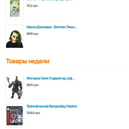
153 грн
Маска Джокера - Бэтмен Темн...
899 грн
Товары недели
Фигурка Халк Гладиатор, к/ф...
664 грн
Трансформер Бродсайд, Hasbro
1044 грн