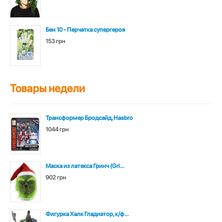
Бен 10 - Перчатка супергероя
153 грн
Товары недели
Трансформер Бродсайд, Hasbro
1044 грн
Маска из латекса Гринч (Gri...
902 грн
Фигурка Халк Гладиатор, к/ф...