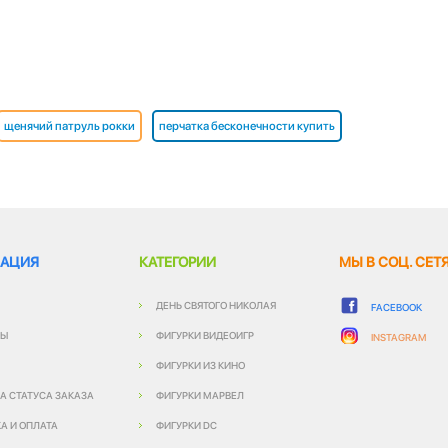
щенячий патруль рокки
перчатка бесконечности купить
АЦИЯ
КАТЕГОРИИ
МЫ В СОЦ. СЕТ
ДЕНЬ СВЯТОГО НИКОЛАЯ
FACEBOOK
ТЫ
ФИГУРКИ ВИДЕОИГР
INSTAGRAM
ФИГУРКИ ИЗ КИНО
А СТАТУСА ЗАКАЗА
ФИГУРКИ МАРВЕЛ
А И ОПЛАТА
ФИГУРКИ DC