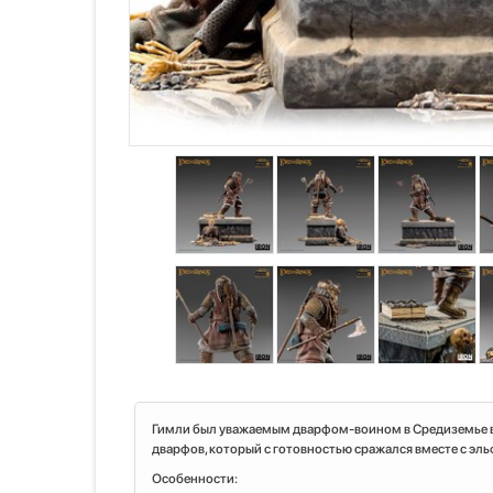
Гимли был уважаемым дварфом-воином в Средиземье в 
дварфов, который с готовностью сражался вместе с эль
Особенности: