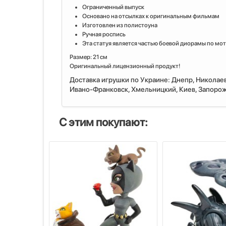
Ограниченный выпуск
Основано на отсылках к оригинальным фильмам
Изготовлен из полистоуна
Ручная роспись
Эта статуя является частью боевой диорамы по мо
Размер: 21 см
Оригинальный лицензионный продукт!
Доставка игрушки по Украине: Днепр, Николаев
Ивано-Франковск, Хмельницкий, Киев, Запорожь
С этим покупают: