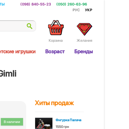
ты
(098) 840-55-23
(050) 260-63-96
Рус
Укр
Корзина
Желания
тские игрушки
Возраст
Бренды
Gimli
Хиты продаж
Фигурка Палача
В наличии
1550 грн