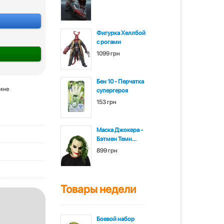
Фигурка Хеллбой
с рогами
1099 грн
Бен 10 - Перчатка
зине
супергероя
153 грн
Маска Джокера -
Бэтмен Темн...
899 грн
Товары недели
Боевой набор