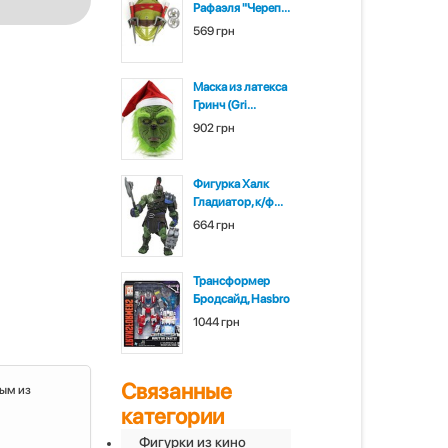
Рафаэля "Череп...
569 грн
Маска из латекса
Гринч (Gri...
902 грн
Фигурка Халк
Гладиатор, к/ф...
664 грн
Трансформер
Бродсайд, Hasbro
1044 грн
Связанные
ным из
категории
Фигурки из кино