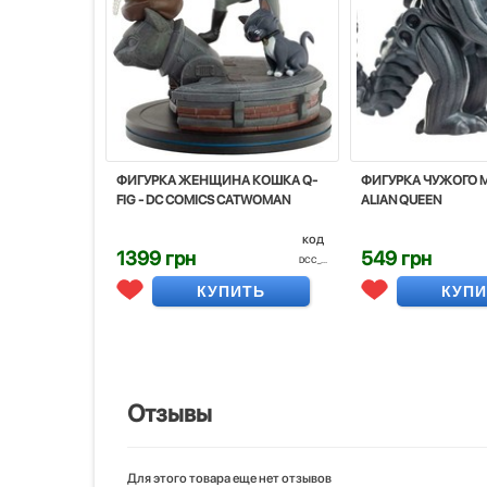
ФИГУРКА ЖЕНЩИНА КОШКА Q-
ФИГУРКА ЧУЖОГО MI
FIG - DC COMICS CATWOMAN
ALIAN QUEEN
код
1399 грн
549 грн
DCC_...
КУПИТЬ
КУП
Отзывы
Для этого товара еще нет отзывов