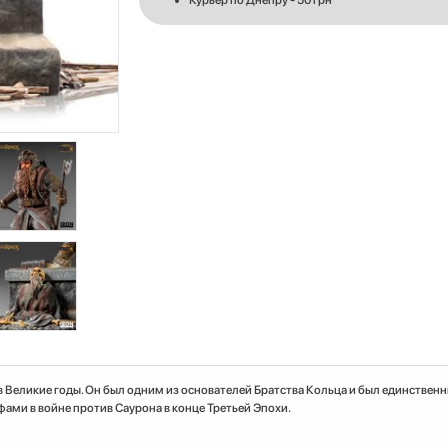
Курьер по Днепру - 50 грн
Великие годы. Он был одним из основателей Братства Кольца и был единствен
фами в войне против Саурона в конце Третьей Эпохи.