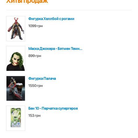
Хиты продаж
Фигурка Хеллбой с рогами
1099 грн
Маска Джокера - Бэтмен Темн...
899 грн
Фигурка Палача
1550 грн
Бен 10 - Перчатка супергероя
153 грн