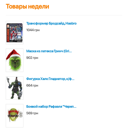
Товары недели
Трансформер Бродсайд, Hasbro
1044 грн
Маска из латекса Гринч (Gri...
902 грн
Фигурка Халк Гладиатор, к/ф...
664 грн
Боевой набор Рафаэля "Череп...
569 грн