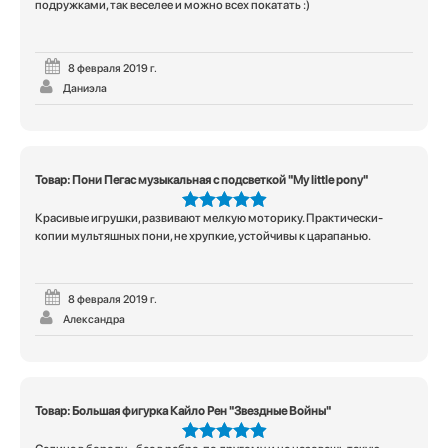
подружками, так веселее и можно всех покатать :)
8 февраля 2019 г.
Даниэла
Товар: Пони Пегас музыкальная с подсветкой "My little pony"
Красивые игрушки, развивают мелкую моторику. Практически-
5
из 5
копии мультяшных пони, не хрупкие, устойчивы к царапанью.
8 февраля 2019 г.
Александра
Товар: Большая фигурка Кайло Рен "Звездные Войны"