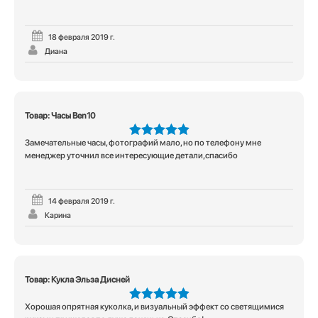
18 февраля 2019 г.
Диана
Товар: Часы Ben10
Замечательные часы, фотографий мало, но по телефону мне
5
из 5
менеджер уточнил все интересующие детали,спасибо
14 февраля 2019 г.
Карина
Товар: Кукла Эльза Дисней
Хорошая опрятная куколка, и визуальный эффект со светящимися
5
из 5