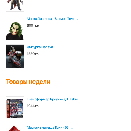
Маска Джокера - Бэтмен Темн...
899 грн
Фигурка Палача
1550 грн
Товары недели
Трансформер Бродсайд, Hasbro
1044 грн
Маска из латекса Гринч (Gri...