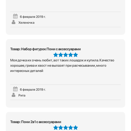
6 февраля 2019 г.
Хеленочка
Товар: Набор фигурок Пони с аксессуарами
Моя дочка их очень любит, вот таких лошадок и купила. Качество
5
из 5
хорошее, грива и хвост не вылазят при расчесывании, много
интересных деталей
6 февраля 2019 г.
Рита
Товар: Пони 2в1 с аксессуарами