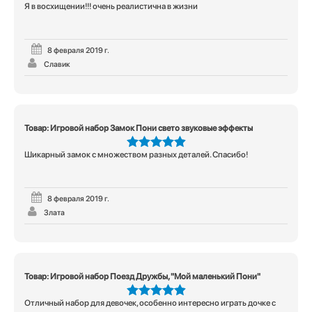
Я в восхищении!!! очень реалистична в жизни
5
из 5
8 февраля 2019 г.
Славик
Товар: Игровой набор Замок Пони свето звуковые эффекты
Шикарный замок с множеством разных деталей. Спасибо!
5
из 5
8 февраля 2019 г.
Злата
Товар: Игровой набор Поезд Дружбы, "Мой маленький Пони"
Отличный набор для девочек, особенно интересно играть дочке с
5
из 5