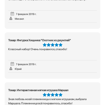
5
из 5
7 февраля 2019 г.
Михаил
Товар: Фигурка Хищника "Охотник из джунглей"
Классный набор! Очень понравился, спасибо!
5
из 5
7 февраля 2019 г.
Юрий
Товар: Интерактивная мягкая игрушка Маршал
Зная любовь моей племянницы к мягким игрушкам, выбрала
5
из 5
Маршала. Племяннице всё понравилось, спасибо!