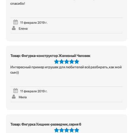
спасибо!
11 февраля 2019 г.
Елена
Товар: Фигурка-конструктор Железный Человек
Интересный пример игрушек для любителей всё разбирать, как мой
5
из 5
сын))
11 февраля 2019 г.
Мила
Товар: Фигурка Хищник-разведчик, серия 6