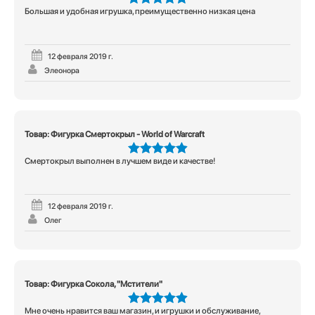
Большая и удобная игрушка, преимущественно низкая цена
5
из 5
12 февраля 2019 г.
Элеонора
Товар: Фигурка Смертокрыл - World of Warcraft
Смертокрыл выполнен в лучшем виде и качестве!
5
из 5
12 февраля 2019 г.
Олег
Товар: Фигурка Сокола, "Мстители"
Мне очень нравится ваш магазин, и игрушки и обслуживание,
5
из 5