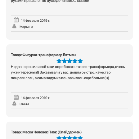
руками пришелся по душе доченьке. Спасибо!
14 февраля 2019 г.
Марьяна
Товар: Фигурка-трансформер Бэтмен
Недавно решили всё таки опробовать такого трансформера, очень
5
из 5
уж интересный!) Заказывали у вас, дошла быстро, качество
понравилось, а сама задумка понравилась еще больше!)))
14 февраля 2019 г.
Света
Товар: Маска Человек Паук (Спайдермен)