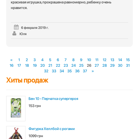
красивая игрушка, прокрашена равномерно, ребенку очень
5
из 5
нравится.
6 февраля 2019 г.
Юля
«
1
2
3
4
5
6
7
8
9
10
11
12
13
14
15
16
17
18
19
20
21
22
23
24
25
26
27
28
29
30
31
32
33
34
35
36
37
»
Хиты продаж
Бен 10 - Перчатка супергероя
153 грн
Фигурка Хеллбой с рогами
1099 грн