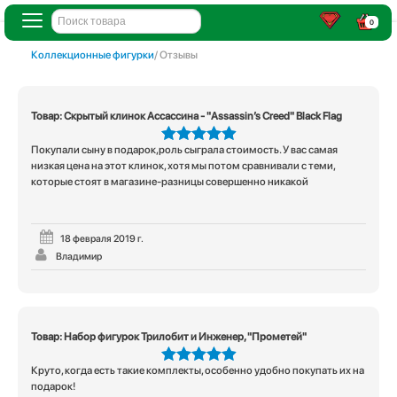
0
Коллекционные фигурки
/ Отзывы
Товар: Скрытый клинок Ассассина - "Assassin’s Creed" Black Flag
Покупали сыну в подарок,роль сыграла стоимость. У вас самая
5
из 5
низкая цена на этот клинок, хотя мы потом сравнивали с теми,
которые стоят в магазине-разницы совершенно никакой
18 февраля 2019 г.
Владимир
Товар: Набор фигурок Трилобит и Инженер, "Прометей"
Круто, когда есть такие комплекты, особенно удобно покупать их на
5
из 5
подарок!