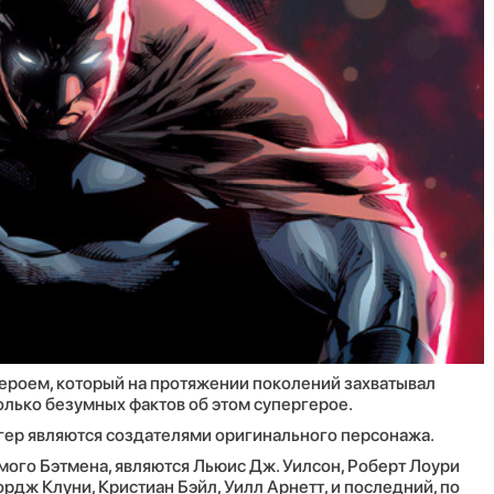
ероем, который на протяжении поколений захватывал
олько безумных фактов об этом супергерое.
гер являются создателями оригинального персонажа.
ого Бэтмена, являются Льюис Дж. Уилсон, Роберт Лоури
рдж Клуни, Кристиан Бэйл, Уилл Арнетт, и последний, по