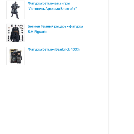
Фигурка Бэтмена из игры
"Летопись Аркхема Блэкгейт"
Бетмен Темный рыцарь - фигурка
S.H.Figuarts
Фигурка Бэтмен Bearbrick 400%