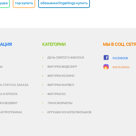
ушка
тор купить
обезьянка fingerlings купить
АЦИЯ
КАТЕГОРИИ
МЫ В СОЦ. СЕТ
ДЕНЬ СВЯТОГО НИКОЛАЯ
FACEBOOK
ТЫ
ФИГУРКИ ВИДЕОИГР
INSTAGRAM
ФИГУРКИ ИЗ КИНО
А СТАТУСА ЗАКАЗА
ФИГУРКИ МАРВЕЛ
А И ОПЛАТА
ФИГУРКИ DC
Я И ВОЗВРАТ
ТРАНСФОРМЕРЫ
АЯ ПРОГРАММА
ИГРУШКИ ИЗ МУЛЬТФИЛЬМОВ