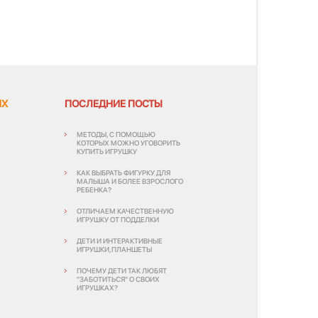
ЯХ
ПОСЛЕДНИЕ ПОСТЫ
МЕТОДЫ, С ПОМОЩЬЮ
КОТОРЫХ МОЖНО УГОВОРИТЬ
КУПИТЬ ИГРУШКУ
КАК ВЫБРАТЬ ФИГУРКУ ДЛЯ
МАЛЫША И БОЛЕЕ ВЗРОСЛОГО
РЕБЕНКА?
ОТЛИЧАЕМ КАЧЕСТВЕННУЮ
ИГРУШКУ ОТ ПОДДЕЛКИ
ДЕТИ И ИНТЕРАКТИВНЫЕ
ИГРУШКИ,ПЛАНШЕТЫ
ПОЧЕМУ ДЕТИ ТАК ЛЮБЯТ
"ЗАБОТИТЬСЯ" О СВОИХ
ИГРУШКАХ?