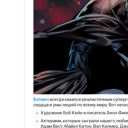
Бэтмен
всегда казался реалистичным суперг
сердца и умы людей по всему миру. Вот неск
Художник Боб Кейн и писатель Билл Фин
Актерами, которые сыграли нашего любим
Адам Вест, Майкл Китон, Вэл Килмер, Джо