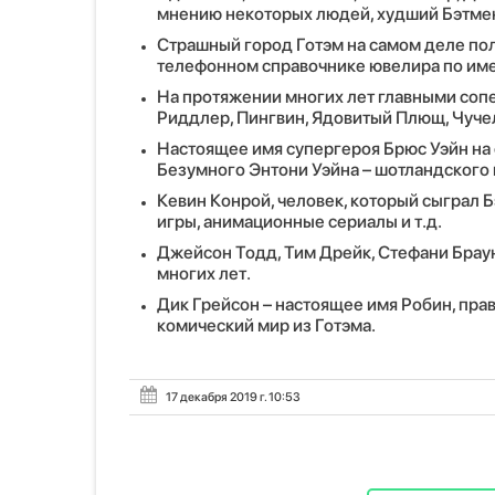
мнению некоторых людей, худший Бэтмен
Страшный город Готэм на самом деле полу
телефонном справочнике ювелира по им
На протяжении многих лет главными соп
Риддлер, Пингвин, Ядовитый Плющ, Чуче
Настоящее имя супергероя Брюс Уэйн на
Безумного Энтони Уэйна – шотландского
Кевин Конрой, человек, который сыграл Б
игры, анимационные сериалы и т.д.
Джейсон Тодд, Тим Дрейк, Стефани Браун
многих лет.
Дик Грейсон – настоящее имя Робин, прав
комический мир из Готэма.
17 декабря 2019 г. 10:53