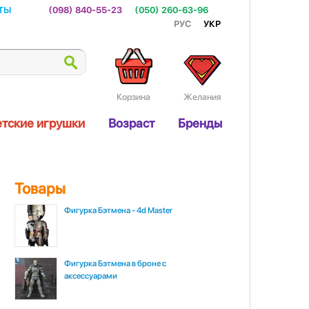
ты
(098) 840-55-23
(050) 260-63-96
Рус
Укр
Корзина
Желания
тские игрушки
Возраст
Бренды
Товары
Фигурка Бэтмена - 4d Master
Фигурка Бэтмена в броне с
аксессуарами