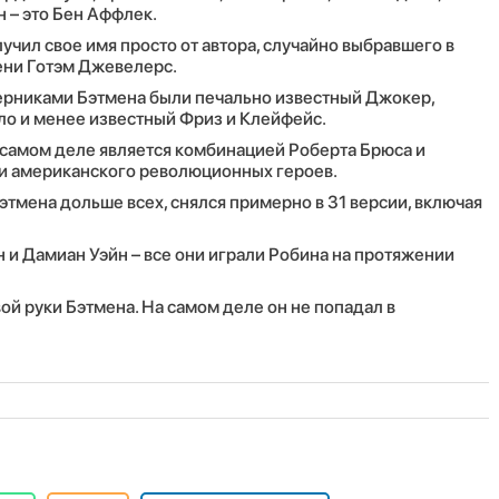
 – это Бен Аффлек.
чил свое имя просто от автора, случайно выбравшего в
ени Готэм Джевелерс.
ерниками Бэтмена были печально известный Джокер,
ло и менее известный Фриз и Клейфейс.
 самом деле является комбинацией Роберта Брюса и
 и американского революционных героев.
этмена дольше всех, снялся примерно в 31 версии, включая
 и Дамиан Уэйн – все они играли Робина на протяжении
ой руки Бэтмена. На самом деле он не попадал в