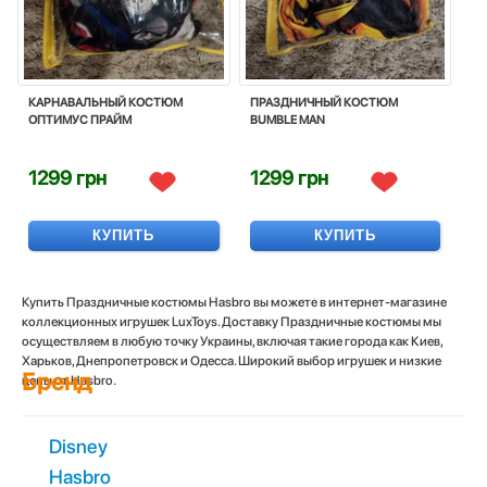
КАРНАВАЛЬНЫЙ КОСТЮМ
ПРАЗДНИЧНЫЙ КОСТЮМ
ОПТИМУС ПРАЙМ
BUMBLE MAN
1299 грн
1299 грн
КУПИТЬ
КУПИТЬ
Купить Праздничные костюмы Hasbro вы можете в интернет-магазине
коллекционных игрушек LuxToys. Доставку Праздничные костюмы мы
осуществляем в любую точку Украины, включая такие города как Киев,
Харьков, Днепропетровск и Одесса. Широкий выбор игрушек и низкие
Бренд
цены от Hasbro.
Disney
Hasbro