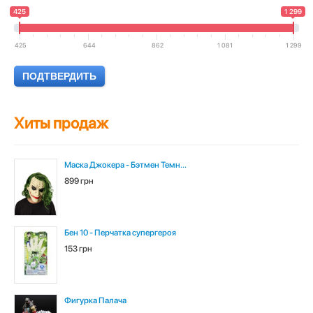
425
1 299
425
644
862
1 081
1 299
Хиты продаж
Маска Джокера - Бэтмен Темн...
899 грн
Бен 10 - Перчатка супергероя
153 грн
Фигурка Палача