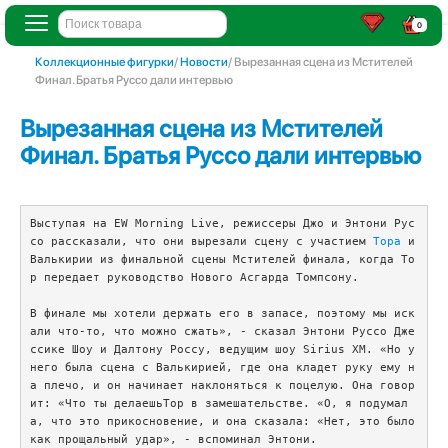
0
Коллекционные фигурки
/
Новости
/ Вырезанная сцена из Мстителей
Финал. Братья Руссо дали интервью
Вырезанная сцена из Мстителей
Финал. Братья Руссо дали интервью
Выступая на EW Morning Live, режиссеры Джо и Энтони Рус
со рассказали, что они вырезали сцену с участием 
Тора
 и 
Валькирии из финальной сцены Мстителей финала, когда То
р передает руководство Нового Асгарда Томпсону. 

В финале мы хотели держать его в запасе, поэтому мы иск
али что-то, что можно сжать», - сказал Энтони Руссо Дже
ссике Шоу и Далтону Россу, ведущим шоу Sirius XM. «Но у 
него была сцена с Валькирией, где она кладет руку ему н
а плечо, и он начинает наклоняться к поцелую. Она говор
ит: «Что ты делаешьТор в замешательстве. «О, я подумал
а, что это прикосновение, и она сказала: «Нет, это было 
как прощальный удар», - вспоминал Энтони. 
