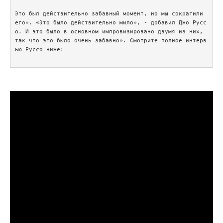
Это был действительно забавный момент, но мы сократили 
его». «Это было действительно мило», - добавил Джо Русс
о. И это было в основном импровизировано двумя из них, 
так что это было очень забавно». Смотрите полное интерв
ью Руссо ниже:
