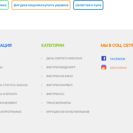
окки
фигурка хищника купить украина
селестия и луна
АЦИЯ
КАТЕГОРИИ
МЫ В СОЦ. СЕТ
ДЕНЬ СВЯТОГО НИКОЛАЯ
FACEBOOK
ТЫ
ФИГУРКИ ВИДЕОИГР
INSTAGRAM
ФИГУРКИ ИЗ КИНО
А СТАТУСА ЗАКАЗА
ФИГУРКИ МАРВЕЛ
А И ОПЛАТА
ФИГУРКИ DC
Я И ВОЗВРАТ
ТРАНСФОРМЕРЫ
АЯ ПРОГРАММА
ИГРУШКИ ИЗ МУЛЬТФИЛЬМОВ