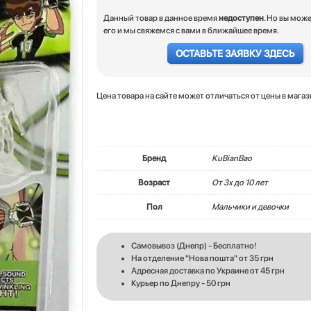
Данный товар в данное время
недоступен
. Но вы мож
его и мы свяжемся с вами в ближайшее время.
ОСТАВЬТЕ ЗАЯВКУ ЗДЕСЬ
Цена товара на сайте может отличаться от цены в мага
Бренд
KuBianBao
Возраст
От 3х до 10 лет
Пол
Мальчики и девочки
Самовывоз (Днепр) - Бесплатно!
На отделение "Нова пошта" от 35 грн
Адресная доставка по Украине от 45 грн
Курьер по Днепру - 50 грн