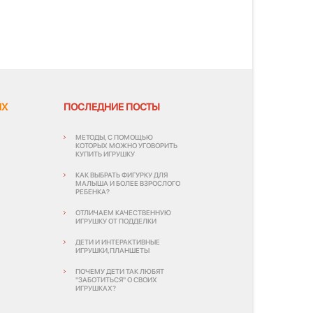
ЯХ
ПОСЛЕДНИЕ ПОСТЫ
МЕТОДЫ, С ПОМОЩЬЮ
КОТОРЫХ МОЖНО УГОВОРИТЬ
КУПИТЬ ИГРУШКУ
КАК ВЫБРАТЬ ФИГУРКУ ДЛЯ
МАЛЫША И БОЛЕЕ ВЗРОСЛОГО
РЕБЕНКА?
ОТЛИЧАЕМ КАЧЕСТВЕННУЮ
ИГРУШКУ ОТ ПОДДЕЛКИ
ДЕТИ И ИНТЕРАКТИВНЫЕ
ИГРУШКИ,ПЛАНШЕТЫ
ПОЧЕМУ ДЕТИ ТАК ЛЮБЯТ
"ЗАБОТИТЬСЯ" О СВОИХ
ИГРУШКАХ?