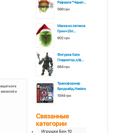
Рафаэля "Череп...
569 грн
Маска из латекса
Гринч (Gri...
902 грн
Фигурка Халк
Гладиатор, к/ф...
664 грн
Трансформер
ращаться в
Бродсайд, Hasbro
 веселой и
1044 грн
Связанные
категории
Игрушки Бен 10