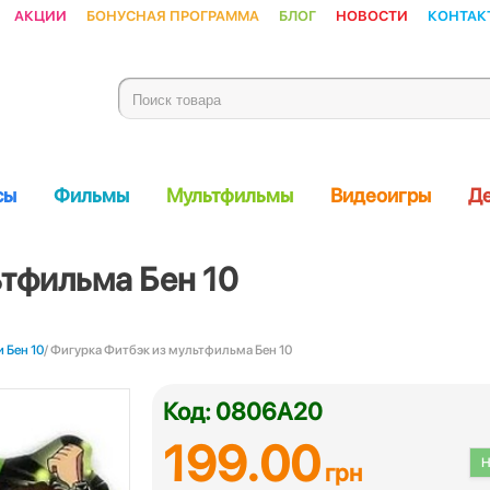
Акции
Бонусная программа
Блог
Новости
Контак
сы
Фильмы
Мультфильмы
Видеоигры
Де
ьтфильма Бен 10
 Бен 10
/ Фигурка Фитбэк из мультфильма Бен 10
Код: 0806А20
199.00
Н
грн