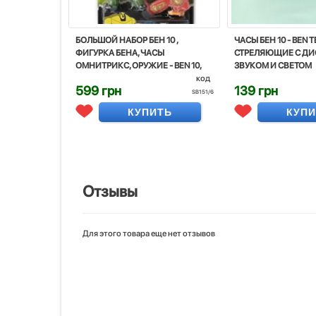
БОЛЬШОЙ НАБОР БЕН 10 ,
ЧАСЫ БЕН 10 - BEN T
ФИГУРКА БЕНА, ЧАСЫ
СТРЕЛЯЮЩИЕ С ДИ
ОМНИТРИКС, ОРУЖИЕ - BEN 10,
ЗВУКОМ И СВЕТОМ
SUPERHERO, OMNITRIX, BANDAI
код
599 грн
139 грн
SB151/6
КУПИТЬ
КУП
Отзывы
Для этого товара еще нет отзывов