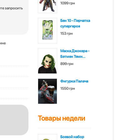
1099 грн
ете запросить
Бен 10 - Перчатка
супергероя
153 грн
зине
Маска Джокера -
Бэтмен Темн...
899 грн
Фигурка Палача
1550 грн
Товары недели
Боевой набор