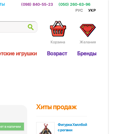
ты
(098) 840-55-23
(050) 260-63-96
Рус
Укр
Корзина
Желания
тские игрушки
Возраст
Бренды
Хиты продаж
Фигурка Хеллбой
ет в наличии
с рогами