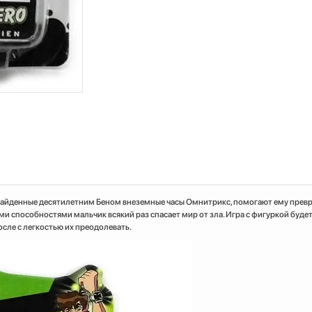
 Найденные десятилетним Беном внеземные часы Омнитрикс, помогают ему прев
ыми способностями мальчик всякий раз спасает мир от зла. Игра с фигуркой будет
осле с легкостью их преодолевать.