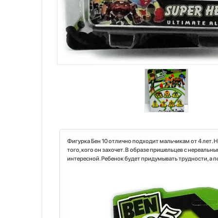
Фигурка Бен 10 отлично подходит мальчикам от 4 лет.
того, кого он захочет. В образе пришельцев с нереальн
интересной. Ребенок будет придумывать трудности, а п