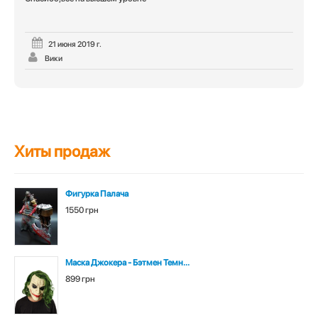
5
из 5
21 июня 2019 г.
Вики
Хиты продаж
Фигурка Палача
1550 грн
Маска Джокера - Бэтмен Темн...
899 грн