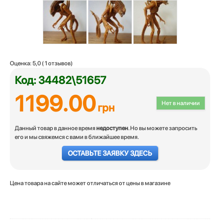
Оценка:
5,0
(
1
отзывов)
Код: 34482\51657
1199.00
Нет в наличии
грн
Данный товар в данное время
недоступен
. Но вы можете запросить
его и мы свяжемся с вами в ближайшее время.
ОСТАВЬТЕ ЗАЯВКУ ЗДЕСЬ
Цена товара на сайте может отличаться от цены в магазине