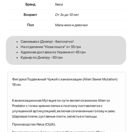
Бренд
Neca
Возраст
От 3х до 10 лет
Пол
Мальчики и девочки
Самовывоз (Днепр) - Бесплатно!
На отделение "Нова пошта" от 35 грн
Адресная доставка по Украине от 45 грн
Курьер по Днепру - 50 грн
Фигурка Подвижный Чужой с канализации (Alien Sewer Mutation)
18 см.
Канализационная Мутация по сути является воином Alien vs
Predator с точки зрения лепки и поэтому поставляется с
улучшенной артикуляцией, включая сочлененные голову и шею.
Шаровые плечи, суставные локти, запястья и пальцы.
Производство Neca (США).