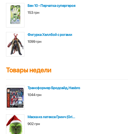
Бен 10 - Перчатка супергероя
153 грн
Фигурка Хеллбой с рогами
1099 грн
Товары недели
Трансформер Бродсайд, Hasbro
1044 грн
Маска из латекса Гринч (Gri...
902 грн