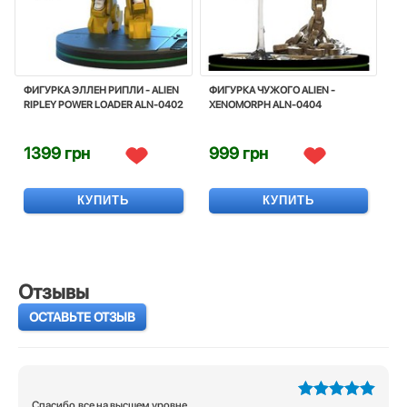
ФИГУРКА ЭЛЛЕН РИПЛИ - ALIEN
ФИГУРКА ЧУЖОГО ALIEN -
RIPLEY POWER LOADER ALN-0402
XENOMORPH ALN-0404
1399 грн
999 грн
КУПИТЬ
КУПИТЬ
Отзывы
ОСТАВЬТЕ ОТЗЫВ
Спасибо,все на высшем уровне