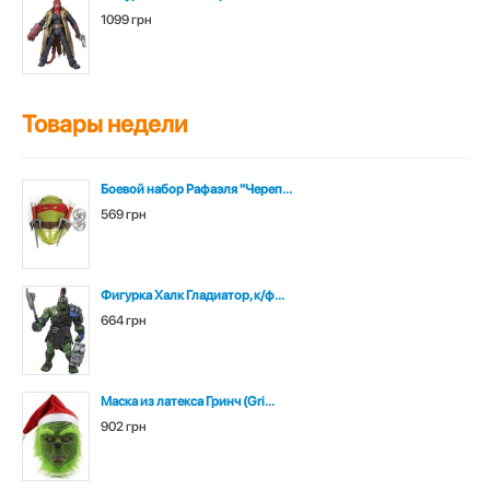
1099 грн
Товары недели
Боевой набор Рафаэля "Череп...
569 грн
Фигурка Халк Гладиатор, к/ф...
664 грн
Маска из латекса Гринч (Gri...
902 грн