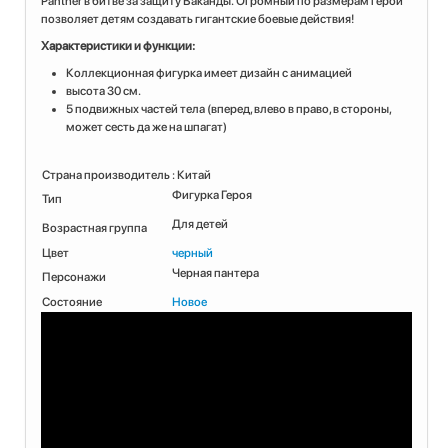
Panther в битве за защиту Ваканды. Огромный по размерам герой
позволяет детям создавать гигантские боевые действия!
Характеристики и функции:
Коллекционная фигурка имеет дизайн с анимацией
высота 30 см.
5 подвижных частей тела (вперед, влево в право, в стороны,
может сесть да же на шпагат)
Страна производитель
: Китай
Фигурка Героя
Тип
Для детей
Возрастная группа
Цвет
черный
Черная пантера
Персонажи
Состояние
Новое