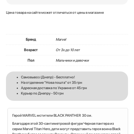
Цена товара на сайте может отличаться от цены в магазине
Бренд
Marvel
Возраст
От 3х до 10 лет
Пол
Мальчики и девочки
Самовывоз (Днепр) - Бесплатно!
На отделение "Нова пошта" от 35 грн
Адресная доставка по Украине от 45 грн
Курьер по Днепру - 50 грн
Герой MARVEL мстители BLACK PANTHER 30 см.
Благодаря этой 30-сантиметровой фигуре Черная пантера из
серии Marvel Titan Hero, дети могут представить героя воина Black