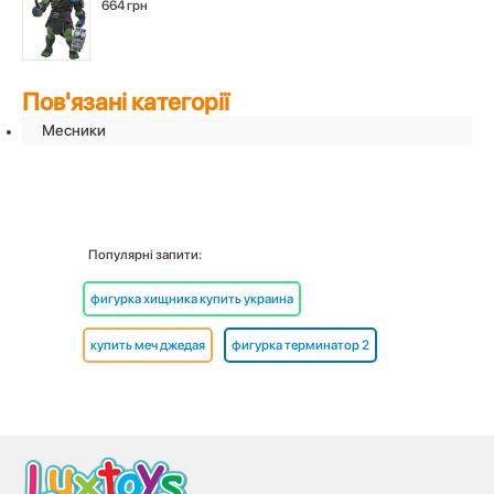
664 грн
Пов'язані категорії
Месники
Популярні запити:
фигурка хищника купить украина
купить меч джедая
фигурка терминатор 2