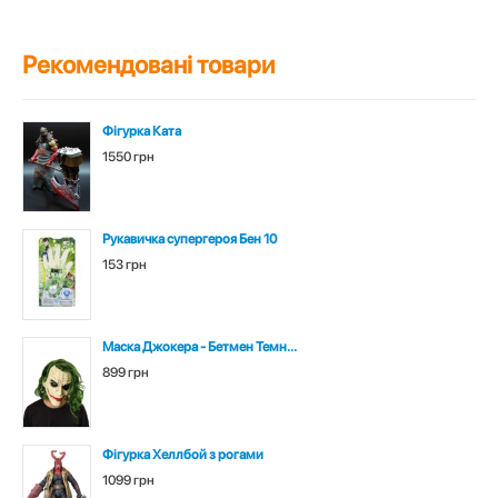
Рекомендовані товари
Фігурка Ката
1550 грн
Рукавичка супергероя Бен 10
153 грн
Маска Джокера - Бетмен Темн...
899 грн
Фігурка Хеллбой з рогами
1099 грн