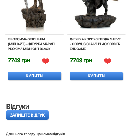
ПРОКСИМА ОПІВНІЧНА
ФІГУРКА КОРВУС ГЛЕФА MARVEL
(МІДНАЙТ) - ФІГУРКА MARVEL
- CORVUS GLAIVE BLACK ORDER
PROXIMA MIDNIGHT BLACK
ENDGAME
ORDER
7749 грн
7749 грн
КУПИТИ
КУПИТИ
Відгуки
ЗАЛИШТЕ ВІДГУК
Для цього товару ще немає відгуків