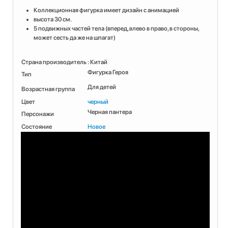
Коллекционная фигурка имеет дизайн с анимацией
высота 30 см.
5 подвижных частей тела (вперед, влево в право, в стороны,
может сесть да же на шпагат)
Страна производитель
: Китай
Фигурка Героя
Тип
Для детей
Возрастная группа
Цвет
черный
Черная пантера
Персонажи
Состояние
Новое