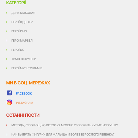
КАТЕГОРІЇ
ДЕНЬ МИКОЛАЯ
ГЕРОЇ ВІДЕОІГР
ГЕРОЇ КІНО
ГЕРОЇ МАРВЕЛ
ГЕРОЇ DC
ТРАНСФОРМЕРИ
ГЕРОЇ МУЛЬТФІЛЬМІВ
МИ В СОЦ. МЕРЕЖАХ
FACEBOOK
INSTAGRAM
ОСТАННІ ПОСТИ
МЕТОДЫ, С ПОМОЩЬЮ КОТОРЫХ МОЖНО УГОВОРИТЬ КУПИТЬ ИГРУШКУ
КАК ВЫБРАТЬ ФИГУРКУ ДЛЯ МАЛЫША И БОЛЕЕ ВЗРОСЛОГО РЕБЕНКА?