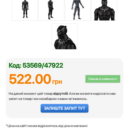
Код: 53569/47922
522.00
Немає в наявності
грн
На даний момент цей товар
відсутній
. Але ви можете надіслати нам
запит на товар і ми незабаром з вами зв'яжемось.
ЗАЛИШТЕ ЗАПИТ ТУТ
*Ціна на сайті може відрізнятись від ціни в магазині