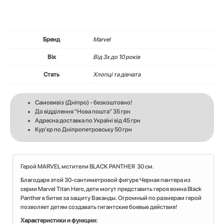
Бренд
Marvel
Вік
Вiд 3х до 10 років
Стать
Хлопці та дівчата
Самовивіз (Дніпро) - безкоштовно!
До відділення "Нова пошта" 35 грн
Адресна доставка по Україні від 45 грн
Кур'єр по Дніпропетровську 50 грн
Герой MARVEL мстители BLACK PANTHER 30 см.
Благодаря этой 30-сантиметровой фигуре Черная пантера из
серии Marvel Titan Hero, дети могут представить героя воина Black
Panther в битве за защиту Ваканды. Огромный по размерам герой
позволяет детям создавать гигантские боевые действия!
Характеристики и функции: