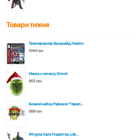
Товари тижня
Трансформер Бродсайд, Hasbro
1044 грн
Маска з латексу Grinch
902 грн
Боевой набор Рафаэля "Череп...
569 грн
Фігурка Халк Гладіатор, к/ф...