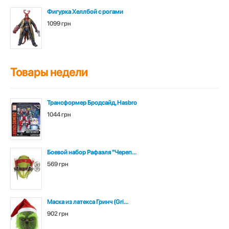
Фигурка Хеллбой с рогами
1099 грн
Товары недели
Трансформер Бродсайд, Hasbro
1044 грн
Боевой набор Рафаэля "Череп...
569 грн
Маска из латекса Гринч (Gri...
902 грн