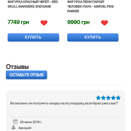
ФИГУРКА КРАСНЫЙ ЧЕРЕП - RED
ФИГУРКА ПЕНИ ПАРКЕР
SKULL AVANGERS: ENDGAME
ЧЕЛОВЕК-ПАУК - MARVEL PENI
PARKER
7749 грн
9990 грн
КУПИТЬ
КУПИТЬ
Отзывы
ОСТАВЬТЕ ОТЗЫВ
Возможно ли получить скидку на эту игрушку, если брал уже у вас?
5
из 5
28 июня 2019 г.
Аркадий