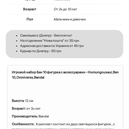
Возраст
От 3х до 10 лет
Пол
Мальчики и девочки
Самовывоз (Днепр) - Бесплатно!
На отделение "Нова пошта" от 35 грн
Адресная доставка по Украине от 45 грн
Курьер по Днепру - 50 грн
Игровой набор Бен 10 фигурка с аксессуарами - Humungousaur, Ben
10, Omniverse, Bandai
Высота:
12 см
Возраст:
от 3х лет
Производитель:
Bandai
Особенности:
. Комплект состоит из двух светящихся фигурок , с