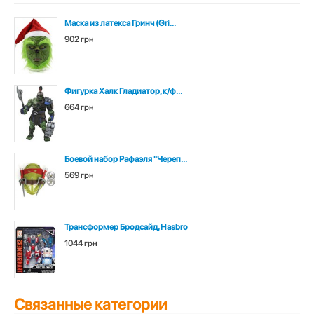
Маска из латекса Гринч (Gri...
902 грн
Фигурка Халк Гладиатор, к/ф...
664 грн
Боевой набор Рафаэля "Череп...
569 грн
Трансформер Бродсайд, Hasbro
1044 грн
Связанные категории