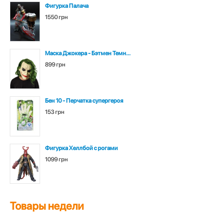
Фигурка Палача
1550 грн
Маска Джокера - Бэтмен Темн...
899 грн
Бен 10 - Перчатка супергероя
153 грн
Фигурка Хеллбой с рогами
1099 грн
Товары недели