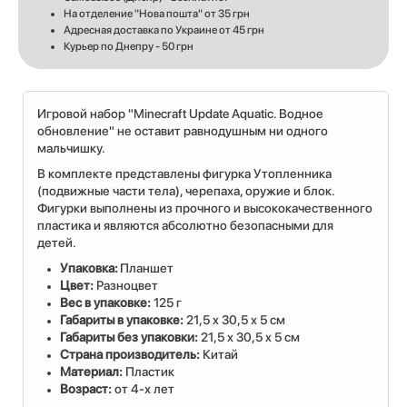
На отделение "Нова пошта" от 35 грн
Адресная доставка по Украине от 45 грн
Курьер по Днепру - 50 грн
Игровой набор "Minecraft Update Aquatic. Водное
обновление" не оставит равнодушным ни одного
мальчишку.
В комплекте представлены фигурка Утопленника
(подвижные части тела), черепаха, оружие и блок.
Фигурки выполнены из прочного и высококачественного
пластика и являются абсолютно безопасными для
детей.
Упаковка:
Планшет
Цвет:
Разноцвет
Вес в упаковке:
125 г
Габариты в упаковке:
21,5 x 30,5 x 5 см
Габариты без упаковки:
21,5 x 30,5 x 5 см
Cтрана производитель:
Китай
Материал:
Пластик
Возраст:
от 4-х лет