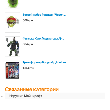
Боевой набор Рафаэля "Череп...
569 грн
Фигурка Халк Гладиатор, к/ф...
664 грн
Трансформер Бродсайд, Hasbro
1044 грн
Связанные категории
Игрушки Майнкрафт