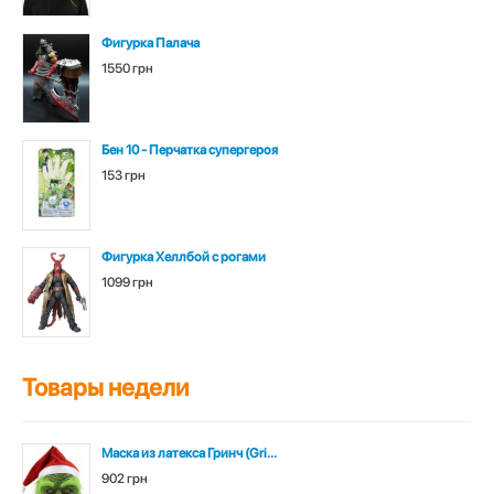
Фигурка Палача
1550 грн
Бен 10 - Перчатка супергероя
153 грн
Фигурка Хеллбой с рогами
1099 грн
Товары недели
Маска из латекса Гринч (Gri...
902 грн