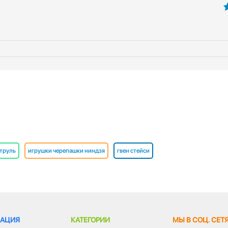
5
атруль
игрушки черепашки ниндзя
гвен стейси
АЦИЯ
КАТЕГОРИИ
МЫ В СОЦ. СЕТ