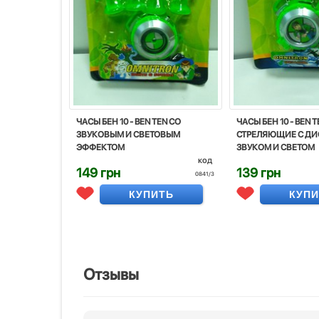
ЧАСЫ БЕН 10 - BEN TEN СО
ЧАСЫ БЕН 10 - BEN T
ЗВУКОВЫМ И СВЕТОВЫМ
СТРЕЛЯЮЩИЕ С ДИ
ЭФФЕКТОМ
ЗВУКОМ И СВЕТОМ
код
149 грн
139 грн
0841/3
КУПИТЬ
КУП
Отзывы