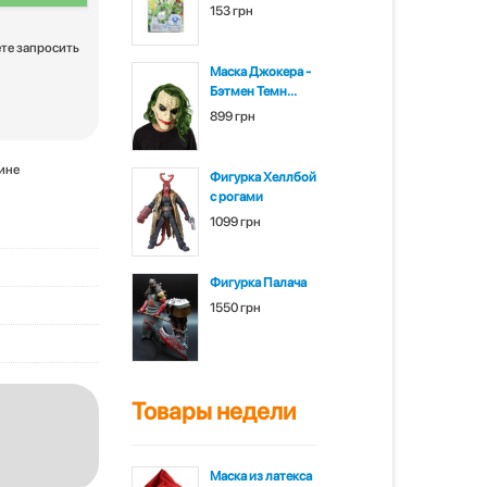
153 грн
ете запросить
Маска Джокера -
Бэтмен Темн...
899 грн
зине
Фигурка Хеллбой
с рогами
1099 грн
Фигурка Палача
1550 грн
Товары недели
Маска из латекса