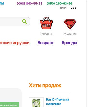
ты
(098) 840-55-23
(050) 260-63-96
Рус
Укр
Корзина
Желания
тские игрушки
Возраст
Бренды
Хиты продаж
Бен 10 - Перчатка
супергероя
ет в наличии