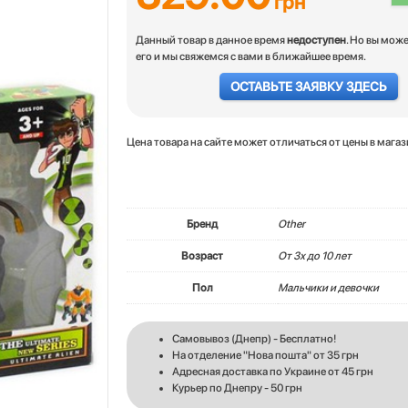
грн
Данный товар в данное время
недоступен
. Но вы мож
его и мы свяжемся с вами в ближайшее время.
ОСТАВЬТЕ ЗАЯВКУ ЗДЕСЬ
Цена товара на сайте может отличаться от цены в мага
Бренд
Other
Возраст
От 3х до 10 лет
Пол
Мальчики и девочки
Самовывоз (Днепр) - Бесплатно!
На отделение "Нова пошта" от 35 грн
Адресная доставка по Украине от 45 грн
Курьер по Днепру - 50 грн