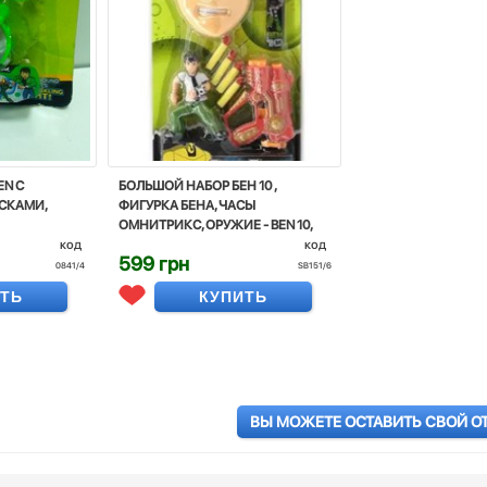
EN С
БОЛЬШОЙ НАБОР БЕН 10 ,
СКАМИ,
ФИГУРКА БЕНА, ЧАСЫ
ОМНИТРИКС, ОРУЖИЕ - BEN 10,
код
SUPERHERO, OMNITRIX, BANDAI
код
599 грн
0841/4
SB151/6
ИТЬ
КУПИТЬ
ВЫ МОЖЕТЕ ОСТАВИТЬ СВОЙ О