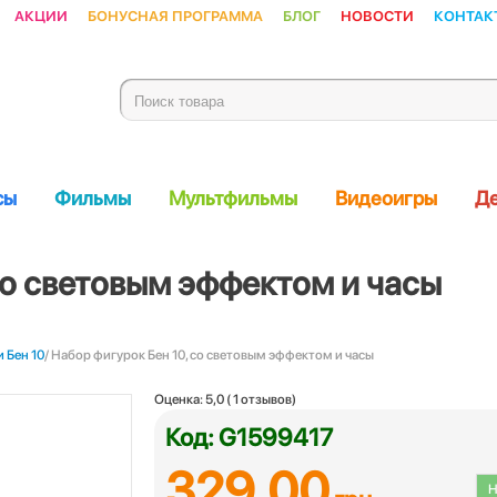
Акции
Бонусная программа
Блог
Новости
Контак
сы
Фильмы
Мультфильмы
Видеоигры
Де
со световым эффектом и часы
 Бен 10
/ Набор фигурок Бен 10, со световым эффектом и часы
Оценка:
5,0
(
1
отзывов)
Код: G1599417
329.00
Н