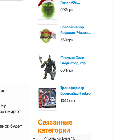
Гринч (Gri...
902 грн
Боевой набор
Рафаэля "Череп...
569 грн
Фигурка Халк
Гладиатор, к/ф...
664 грн
Трансформер
кие
Бродсайд, Hasbro
1044 грн
ему
ает мир от
Связанные
бенок будет
категории
Игрушки Бен 10