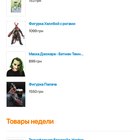
153 грн
Фигурка Хеллбой с рогами
1099 грн
Маска Джокера - Бэтмен Темн...
899 грн
Фигурка Палача
1550 грн
Товары недели