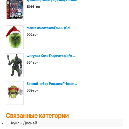
Трансформер Бродсайд, Hasbro
1044 грн
Маска из латекса Гринч (Gri...
902 грн
Фигурка Халк Гладиатор, к/ф...
664 грн
Боевой набор Рафаэля "Череп...
569 грн
Связанные категории
Куклы Дисней