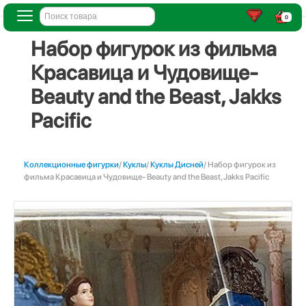
0
Набор фигурок из фильма
Красавица и Чудовище-
Beauty and the Beast, Jakks
Pacific
Коллекционные фигурки
/
Куклы
/
Куклы Дисней
/ Набор фигурок из
фильма Красавица и Чудовище- Beauty and the Beast, Jakks Pacific