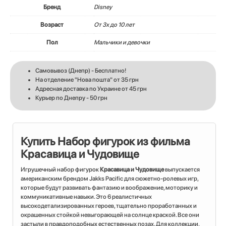
Бренд
Disney
Возраст
От 3х до 10 лет
Пол
Мальчики и девочки
Самовывоз (Днепр) - Бесплатно!
На отделение "Нова пошта" от 35 грн
Адресная доставка по Украине от 45 грн
Курьер по Днепру - 50 грн
Купить Набор фигурок из фильма
Красавица и Чудовище
Игрушечный набор фигурок
Красавица и Чудовище
выпускается
американским брендом Jakks Pacific для сюжетно-ролевых игр,
которые будут развивать фантазию и воображение, моторику и
коммуникативные навыки. Это 6 реалистичных
высокодетализированных героев, тщательно проработанных и
окрашенных стойкой невыгорающей на солнце краской. Все они
застыли в правдоподобных естественных позах. Для коллекции,