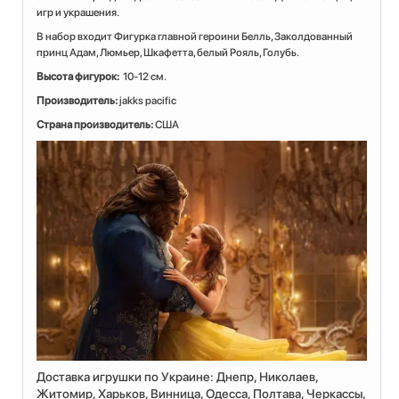
игр и украшения.
В набор входит Фигурка главной героини Белль, Заколдованный
принц Адам, Люмьер, Шкафетта, белый Рояль, Голубь.
Высота фигурок:
10-12 см.
Производитель:
jakks pacific
Страна производитель:
США
Доставка игрушки по Украине: Днепр, Николаев,
Житомир, Харьков, Винница, Одесса, Полтава, Черкассы,