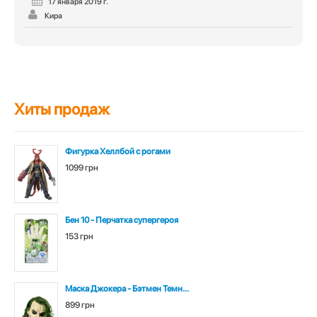
17 января 2019 г.
Кира
Хиты продаж
Фигурка Хеллбой с рогами
1099 грн
Бен 10 - Перчатка супергероя
153 грн
Маска Джокера - Бэтмен Темн...
899 грн