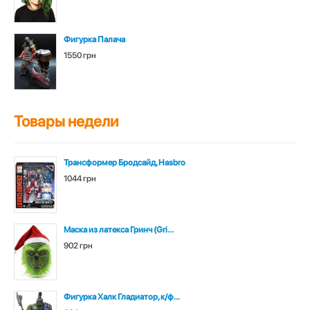
Фигурка Палача
1550 грн
Товары недели
Трансформер Бродсайд, Hasbro
1044 грн
Маска из латекса Гринч (Gri...
902 грн
Фигурка Халк Гладиатор, к/ф...