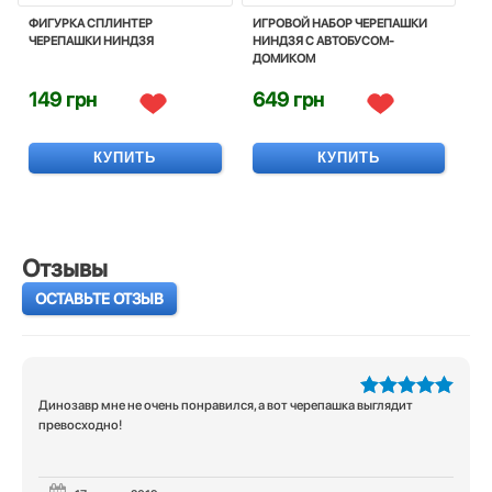
ФИГУРКА СПЛИНТЕР
ИГРОВОЙ НАБОР ЧЕРЕПАШКИ
ЧЕРЕПАШКИ НИНДЗЯ
НИНДЗЯ С АВТОБУСОМ-
ДОМИКОМ
149 грн
649 грн
КУПИТЬ
КУПИТЬ
Отзывы
ОСТАВЬТЕ ОТЗЫВ
Динозавр мне не очень понравился, а вот черепашка выглядит
5
из 5
превосходно!