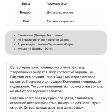
Бренд
Playmates Toys
Возраст
Для всех возрастов
Пол
Мальчики и девочки
Самовывоз (Днепр) - Бесплатно!
На отделение "Нова пошта" от 35 грн
Адресная доставка по Украине от 45 грн
Курьер по Днепру - 50 грн
Супергерои приключенческого мультфильма
"Черепашки Ниндзя". Набор состоит из черепашки
Рафаэля, его оружия - пары Саи и монстра с острова
мутантов Крылатого динозавра. Конечности черепашки
подвижные. Фигурки выполнены из прочного материала,
не имеют посторонних запахов.
Рафаэль носит повязку красного цвета, отличается
огромной нетерпеливостью, ожидание для него - хуже
смерти. Он всегда оказывается в центре всех